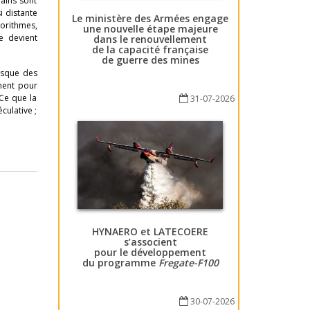
rains sont
i distante
Le ministère des Armées engage
gorithmes,
une nouvelle étape majeure
e devient
dans le renouvellement
de la capacité française
de guerre des mines
orsque des
ment pour
 Ce que la
31-07-2026
culative ;
HYNAERO et LATECOERE
s’associent
pour le développement
du programme
Fregate-F100
30-07-2026