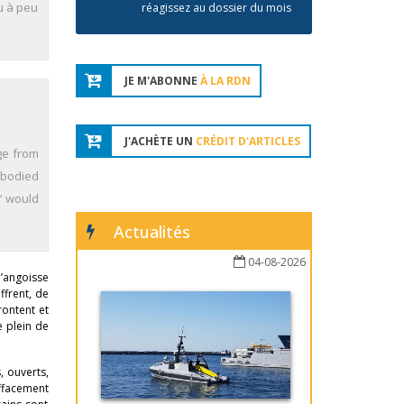
eu à peu
réagissez au dossier du mois
JE M'ABONNE
À LA RDN
J'ACHÈTE UN
CRÉDIT D'ARTICLES
nge from
mbodied
n’ would
Actualités
04-08-2026
d’angoisse
ffrent, de
rontent et
e plein de
, ouverts,
effacement