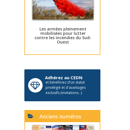
Les armées pleinement
mobilisées pour lutter
contre les incendies du Sud-
Ouest
Adhérez au CEDN
et bénéficiez d'un statut
privilégié et d'avantages
exclusifs (invitations...)
Anciens numéros