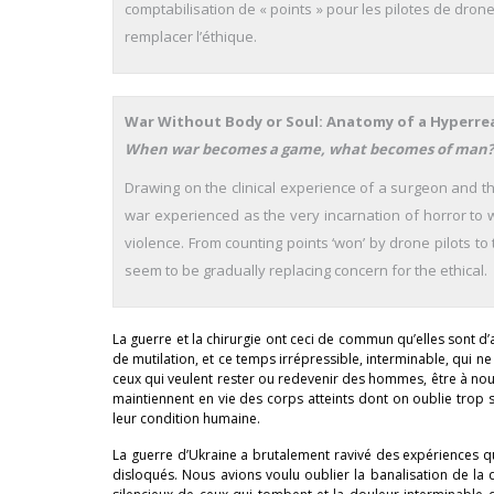
comptabilisation de « points » pour les pilotes de drone
remplacer l’éthique.
War Without Body or Soul: Anatomy of a Hyperre
When war becomes a game, what becomes of man?
Drawing on the clinical experience of a surgeon and the
war experienced as the very incarnation of horror to 
violence. From counting points ‘won’ by drone pilots to 
seem to be gradually replacing concern for the ethical.
La guerre et la chirurgie ont ceci de commun qu’elles sont d
de mutilation, et ce temps irrépressible, interminable, qui 
ceux qui veulent rester ou redevenir des hommes, être à nouv
maintiennent en vie des corps atteints dont on oublie trop s
leur condition humaine.
La guerre d’Ukraine a brutalement ravivé des expériences que
disloqués. Nous avions voulu oublier la banalisation de la d