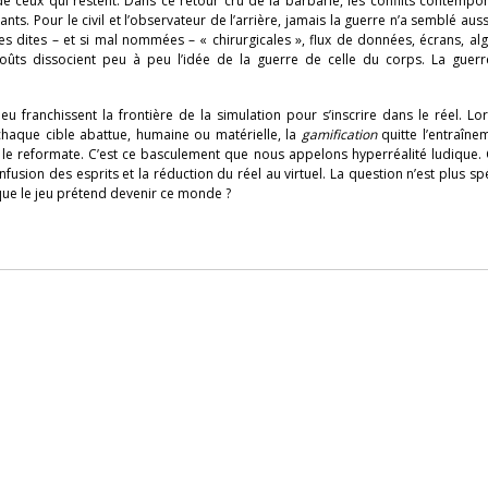
e ceux qui restent. Dans ce retour cru de la barbarie, les conflits contempo
s. Pour le civil et l’observateur de l’arrière, jamais la guerre n’a semblé auss
s dites – et si mal nommées – « chirurgicales », flux de données, écrans, al
oûts dissocient peu à peu l’idée de la guerre de celle du corps. La guerr
u franchissent la frontière de la simulation pour s’inscrire dans le réel. L
 chaque cible abattue, humaine ou matérielle, la
gamification
quitte l’entraîne
il le reformate. C’est ce basculement que nous appelons hyperréalité ludique.
onfusion des esprits et la réduction du réel au virtuel. La question n’est plus spé
sque le jeu prétend devenir ce monde ?