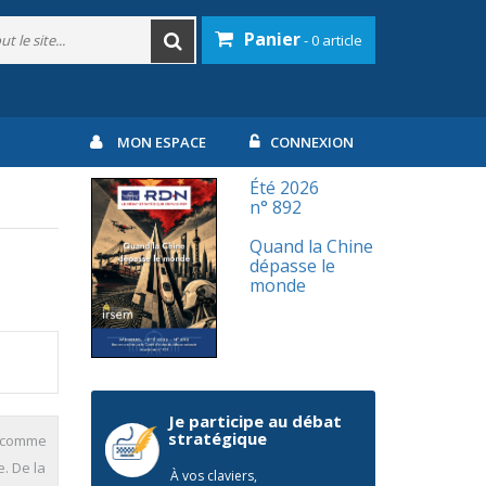
Panier
- 0 article
MON ESPACE
CONNEXION
Été 2026
n° 892
Quand la Chine
dépasse le
monde
Je participe au débat
stratégique
e comme
e. De la
À vos claviers,