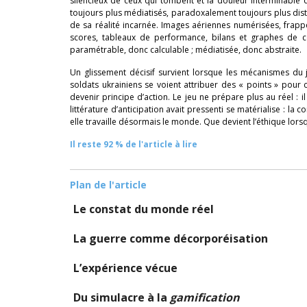
silencieux de ceux qui tombent et la douleur interminable d
toujours plus médiatisés, paradoxalement toujours plus distant
de sa réalité incarnée. Images aériennes numérisées, frappe
scores, tableaux de performance, bilans et graphes de c
paramétrable, donc calculable ; médiatisée, donc abstraite.
Un glissement décisif survient lorsque les mécanismes du je
soldats ukrainiens se voient attribuer des « points » pour
devenir principe d’action. Le jeu ne prépare plus au réel : 
littérature d’anticipation avait pressenti se matérialise : la c
elle travaille désormais le monde. Que devient l’éthique lor
Il reste 92 % de l'article à lire
Plan de l'article
Le constat du monde réel
La guerre comme décorporéisation
L’expérience vécue
Du simulacre à la
gamification