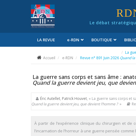
Panneau de gestion des cookies
RD
Le débat stratégiqu
LA REVUE
e
-RDN
BOUTIQUE
BIBL
Conditions générales de vente
La gue
Accueil
e-RDN
Revue n° 891 Juin 2026
Quand la 
La guerre sans corps et sans âme : anat
Quand la guerre devient jeu, que devie
Éric Autellet
,
Patrick Houvet
, « La guerre sans corps et 
Quand la guerre devient jeu, que devient l’homme ?
»
Re
À partir de l’expérience clinique du chirurgien et de
l’incarnation de l’horreur à une guerre pensée comme lu