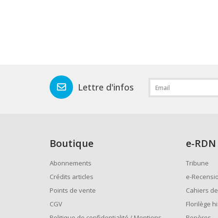
Lettre d'infos
Boutique
e
-RDN
Abonnements
Tribune
Crédits articles
e-Recensi
Points de vente
Cahiers de
CGV
Florilège h
Politique de confidentialité / Mentions
Repères