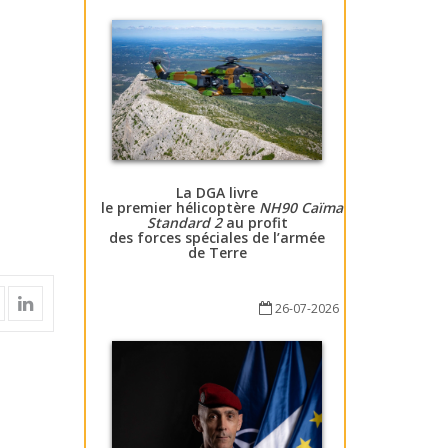
La DGA livre
le premier hélicoptère
NH90 Caïman
Standard 2
au profit
des forces spéciales de l’armée
de Terre
26-07-2026