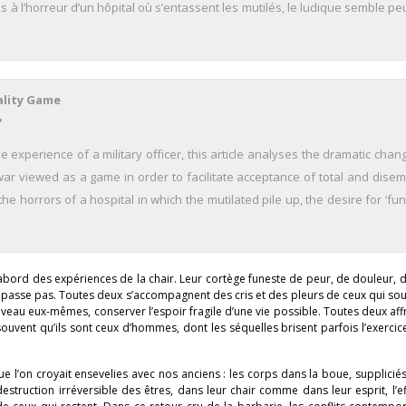
s à l’horreur d’un hôpital où s’entassent les mutilés, le ludique semble p
ality Game
 experience of a military officer, this article analyses the dramatic cha
war viewed as a game in order to facilitate acceptance of total and dise
the horrors of a hospital in which the mutilated pile up, the desire for ‘fu
’abord des expériences de la chair. Leur cortège funeste de peur, de douleur, 
ne passe pas. Toutes deux s’accompagnent des cris et des pleurs de ceux qui sou
eau eux-mêmes, conserver l’espoir fragile d’une vie possible. Toutes deux aff
ouvent qu’ils sont ceux d’hommes, dont les séquelles brisent parfois l’exercic
 l’on croyait ensevelies avec nos anciens : les corps dans la boue, suppliciés
estruction irréversible des êtres, dans leur chair comme dans leur esprit, l’