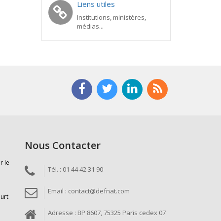
Liens utiles
Institutions, ministères,
médias...
Nous Contacter
r le
Tél. : 01 44 42 31 90
Email : contact@defnat.com
ourt
Adresse : BP 8607, 75325 Paris cedex 07