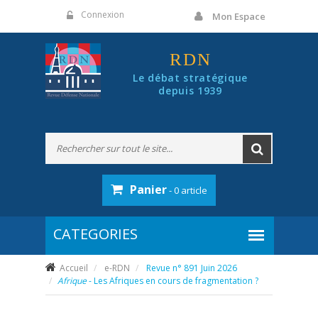
Panneau de gestion des cookies
Connexion
Mon Espace
RDN
Le débat stratégique
depuis 1939
Panier
- 0 article
Accueil
e-RDN
Revue n° 891 Juin 2026
Afrique
- Les Afriques en cours de fragmentation ?