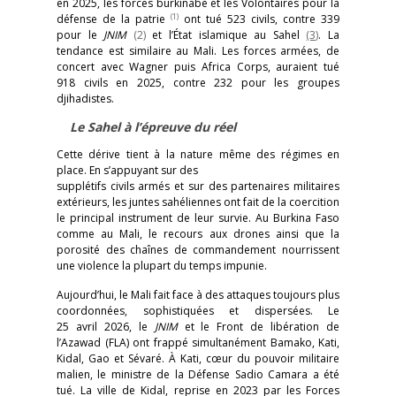
en 2025, les forces burkinabè et les Volontaires pour la
(1)
défense de la patrie
ont tué 523 civils, contre 339
pour le
JNIM
(2)
et l’État islamique au Sahel
(3)
. La
tendance est similaire au Mali. Les forces armées, de
concert avec Wagner puis Africa Corps, auraient tué
918 civils en 2025, contre 232 pour les groupes
djihadistes.
Le Sahel à l’épreuve du réel
Cette dérive tient à la nature même des régimes en
place. En s’appuyant sur des
supplétifs civils armés et sur des partenaires militaires
extérieurs, les juntes sahéliennes ont fait de la coercition
le principal instrument de leur survie. Au Burkina Faso
comme au Mali, le recours aux drones ainsi que la
porosité des chaînes de commandement nourrissent
une violence la plupart du temps impunie.
Aujourd’hui, le Mali fait face à des attaques toujours plus
coordonnées, sophistiquées et dispersées. Le
25 avril 2026, le
JNIM
et le Front de libération de
l’Azawad (FLA) ont frappé simultanément Bamako, Kati,
Kidal, Gao et Sévaré. À Kati, cœur du pouvoir militaire
malien, le ministre de la Défense Sadio Camara a été
tué. La ville de Kidal, reprise en 2023 par les Forces