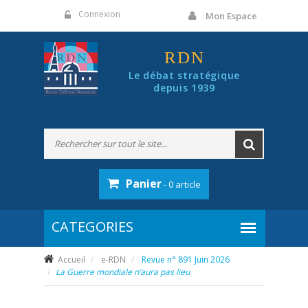
Panneau de gestion des cookies
Connexion
Mon Espace
RDN
Le débat stratégique
depuis 1939
Panier
- 0 article
Accueil
e-RDN
Revue n° 891 Juin 2026
La Guerre mondiale n’aura pas lieu