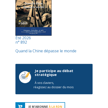
Été 2026
n° 892
Quand la Chine dépasse le monde
Je participe au débat
stratégique
À vos claviers,
réagissez au dossier du mois
JE M'ABONNE
À LA RDN