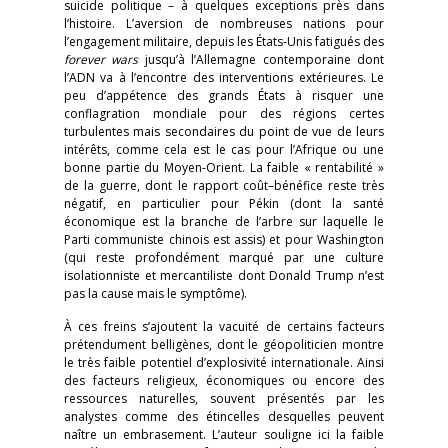
suicide politique – à quelques exceptions près dans
l’histoire. L’aversion de nombreuses nations pour
l’engagement militaire, depuis les États-Unis fatigués des
forever wars
jusqu’à l’Allemagne contemporaine dont
l’ADN va à l’encontre des interventions extérieures. Le
peu d’appétence des grands États à risquer une
conflagration mondiale pour des régions certes
turbulentes mais secondaires du point de vue de leurs
intérêts, comme cela est le cas pour l’Afrique ou une
bonne partie du Moyen-Orient. La faible « rentabilité »
de la guerre, dont le rapport coût–bénéfice reste très
négatif, en particulier pour Pékin (dont la santé
économique est la branche de l’arbre sur laquelle le
Parti communiste chinois est assis) et pour Washington
(qui reste profondément marqué par une culture
isolationniste et mercantiliste dont Donald Trump n’est
pas la cause mais le symptôme).
À ces freins s’ajoutent la vacuité de certains facteurs
prétendument belligènes, dont le géopoliticien montre
le très faible potentiel d’explosivité internationale. Ainsi
des facteurs religieux, économiques ou encore des
ressources naturelles, souvent présentés par les
analystes comme des étincelles desquelles peuvent
naître un embrasement. L’auteur souligne ici la faible