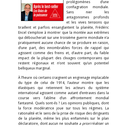
prolégomènes d’une
conflagration mondiale.
Sans nier les
antagonismes profonds
et les vives tensions qui
tiraillent et parfois ensanglantent la planète, Frédéric
Encel s’emploie à montrer que la montée aux extrêmes
qui déboucherait sur une troisième guerre mondiale n’a
pratiquement aucune chance de se produire en raison,
d’une part, des innombrables forces de rappel qui
agissent comme des freins et, d’autre part, du faible
impact de la plupart des clivages contemporains qui
restent régionaux et n’ont souvent qu’un potentiel
belliqueux marginal.
À l’heure où certains craignent un engrenage implacable
du type de celui de 1914, l’auteur montre que les
élastiques qui retiennent les acteurs du système
international agissent comme autant d’entraves dans la
course vers l’abîme d’un affrontement mondial
fantasmé. Quels sont-ils ? Les opinions publiques, dont
la force modératrice joue sur tous les régimes. La
rationalité et le sens de la prise de risque des dirigeants
de la planète, même les plus enflammés sur le plan
déclaratoire, dont aucun ne souhaite
a priori
réaliser un