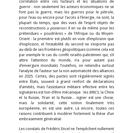
corrélation entre ces facteurs et les situations de
guerre : non seulement les acteurs économiques ne se
font pas la guerre, mais les guerres pour le pétrole,
pour l’eau ou encore pour l’accès à l’énergie, ne sont, la
plupart du temps, que des vues de l’esprit objets de
reconstructions
a posteriori
. Il en va de même pour les
prétendues « poudrières » de l’Afrique ou du Moyen-
Orient : la première est plutôt en voie d’implosion que
d’explosion, et l’instabilité du second ne s’exporte pas
au-delà de ses frontières géopolitiques (comme cela est
par exemple le cas du conflit israélo-palestinien qui, s’il
attire l’attention du monde, n’a pour autant pas
d’envergure mondiale). Toutefois, on retiendra surtout
l’analyse de l’auteur sur la non automaticité des alliances
en 2025. Certes, des pactes sont régulièrement signés
entre États, souvent à grand renfort de déclarations
d’amitiés, mais l’assistance militaire effective entre les
signataires est loin d’être mécanique : les
BRICS
, la Chine
et la Russie, l’Iran et la Russie… signer est une chose,
mais la solidarité, cette notion finalement très
européenne, en est une autre. Là encore, toutes ces
raisons contribuent à modérer fortement la thèse d’un
embrasement généralisé.
Les constats de Frédéric Encel ne l’empêchent nullement