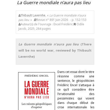
La Guerre mondiale n’aura pas lieu
Thibault Lavernhe
, «
La Guerre mondiale n’aura
pas lieu
»
Revue n° 891 Juin 2026
- p. 152-153
Auteur(s) de l'ouvrage : Encel Frédéric
Odile
Jacob, 2025, 284 pages
La Guerre mondiale n’aura pas lieu
(There
will be no world war, reviewed by Thibault
Lavernhe)
Dans cet essai dont le titre
résonne comme une
sentence, le géopoliticien
Frédéric Encel s’attaque à
ce qu’il considère être
l’irrationalité des
pessimistes qui voient
dans chaque début de
crise internationale les