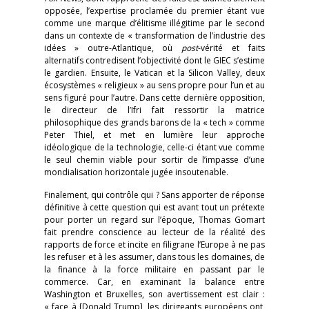
opposée, l’expertise proclamée du premier étant vue
comme une marque d’élitisme illégitime par le second
dans un contexte de « transformation de l’industrie des
idées » outre-Atlantique, où
post
-vérité et faits
alternatifs contredisent l’objectivité dont le GIEC s’estime
le gardien. Ensuite, le Vatican et la Silicon Valley, deux
écosystèmes « religieux » au sens propre pour l’un et au
sens figuré pour l’autre. Dans cette dernière opposition,
le directeur de l’Ifri fait ressortir la matrice
philosophique des grands barons de la « tech » comme
Peter Thiel, et met en lumière leur approche
idéologique de la technologie, celle-ci étant vue comme
le seul chemin viable pour sortir de l’impasse d’une
mondialisation horizontale jugée insoutenable.
Finalement, qui contrôle qui ? Sans apporter de réponse
définitive à cette question qui est avant tout un prétexte
pour porter un regard sur l’époque, Thomas Gomart
fait prendre conscience au lecteur de la réalité des
rapports de force et incite en filigrane l’Europe à ne pas
les refuser et à les assumer, dans tous les domaines, de
la finance à la force militaire en passant par le
commerce. Car, en examinant la balance entre
Washington et Bruxelles, son avertissement est clair :
« face à [Donald Trump], les dirigeants européens ont,