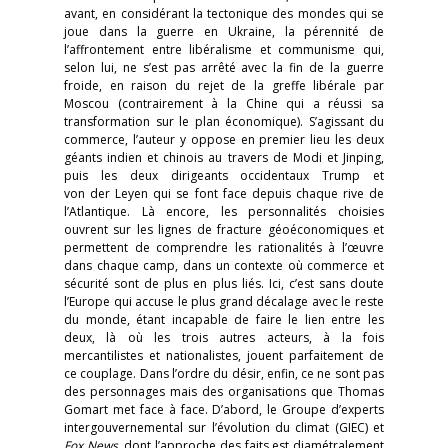
avant, en considérant la tectonique des mondes qui se
joue dans la guerre en Ukraine, la pérennité de
l’affrontement entre libéralisme et communisme qui,
selon lui, ne s’est pas arrêté avec la fin de la guerre
froide, en raison du rejet de la greffe libérale par
Moscou (contrairement à la Chine qui a réussi sa
transformation sur le plan économique). S’agissant du
commerce, l’auteur y oppose en premier lieu les deux
géants indien et chinois au travers de Modi et Jinping,
puis les deux dirigeants occidentaux Trump et
von der Leyen qui se font face depuis chaque rive de
l’Atlantique. Là encore, les personnalités choisies
ouvrent sur les lignes de fracture géoéconomiques et
permettent de comprendre les rationalités à l’œuvre
dans chaque camp, dans un contexte où commerce et
sécurité sont de plus en plus liés. Ici, c’est sans doute
l’Europe qui accuse le plus grand décalage avec le reste
du monde, étant incapable de faire le lien entre les
deux, là où les trois autres acteurs, à la fois
mercantilistes et nationalistes, jouent parfaitement de
ce couplage. Dans l’ordre du désir, enfin, ce ne sont pas
des personnages mais des organisations que Thomas
Gomart met face à face. D’abord, le Groupe d’experts
intergouvernemental sur l’évolution du climat (GIEC) et
Fox News
, dont l’approche des faits est diamétralement