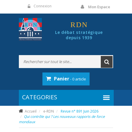
Panneau de gestion des cookies
Connexion
Mon Espace
RDN
Le débat stratégique
depuis 1939
Panier
- 0 article
Accueil
e-RDN
Revue n° 891 Juin 2026
Qui contrôle qui ? Les nouveaux rapports de force
mondiaux