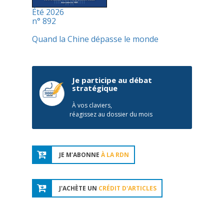
Été 2026
n° 892
Quand la Chine dépasse le monde
Je participe au débat
stratégique
À vos claviers,
réagissez au dossier du mois
JE M'ABONNE
À LA RDN
J'ACHÈTE UN
CRÉDIT D'ARTICLES