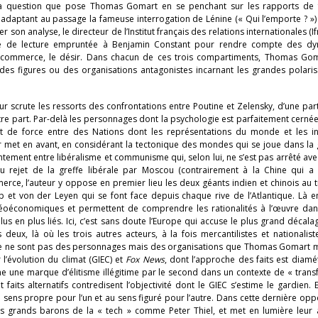
 la question que pose Thomas Gomart en se penchant sur les rapports de 
 adaptant au passage la fameuse interrogation de Lénine (« Qui l’emporte ? »
r son analyse, le directeur de l’Institut français des relations internationales (If
ille de lecture empruntée à Benjamin Constant pour rendre compte des d
 le commerce, le désir. Dans chacun de ces trois compartiments, Thomas Go
es figures ou des organisations antagonistes incarnant les grandes polaris
eur scrute les ressorts des confrontations entre Poutine et Zelensky, d’une part
re part. Par-delà les personnages dont la psychologie est parfaitement cern
 de force entre des Nations dont les représentations du monde et les in
eur met en avant, en considérant la tectonique des mondes qui se joue dans la
ontement entre libéralisme et communisme qui, selon lui, ne s’est pas arrêté avec
du rejet de la greffe libérale par Moscou (contrairement à la Chine qui a 
rce, l’auteur y oppose en premier lieu les deux géants indien et chinois au 
p et von der Leyen qui se font face depuis chaque rive de l’Atlantique. Là e
e géoéconomiques et permettent de comprendre les rationalités à l’œuvre da
 en plus liés. Ici, c’est sans doute l’Europe qui accuse le plus grand décala
deux, là où les trois autres acteurs, à la fois mercantilistes et nationalist
, ce ne sont pas des personnages mais des organisations que Thomas Gomart m
l’évolution du climat (GIEC) et
Fox News
, dont l’approche des faits est diam
 une marque d’élitisme illégitime par le second dans un contexte de « trans
et faits alternatifs contredisent l’objectivité dont le GIEC s’estime le gardien. E
u sens propre pour l’un et au sens figuré pour l’autre. Dans cette dernière oppo
e des grands barons de la « tech » comme Peter Thiel, et met en lumière leu