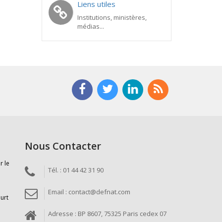
Liens utiles
Institutions, ministères,
médias...
Nous Contacter
r le
Tél. : 01 44 42 31 90
Email : contact@defnat.com
ourt
Adresse : BP 8607, 75325 Paris cedex 07