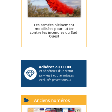
Les armées pleinement
mobilisées pour lutter
contre les incendies du Sud-
Ouest
Adhérez au CEDN
et bénéficiez d'un statut
privilégié et d'avantages
exclusifs (invitations...)
Anciens numéros