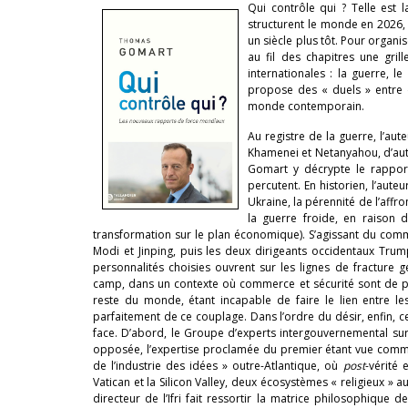
Qui contrôle qui ? Telle est
structurent le monde en 2026,
un siècle plus tôt. Pour organise
au fil des chapitres une gr
internationales : la guerre,
propose des « duels » entre d
monde contemporain.
Au registre de la guerre, l’aut
Khamenei et Netanyahou, d’aut
Gomart y décrypte le rapport
percutent. En historien, l’aut
Ukraine, la pérennité de l’affr
la guerre froide, en raison 
transformation sur le plan économique). S’agissant du comme
Modi et Jinping, puis les deux dirigeants occidentaux Trum
personnalités choisies ouvrent sur les lignes de fractur
camp, dans un contexte où commerce et sécurité sont de plus
reste du monde, étant incapable de faire le lien entre les 
parfaitement de ce couplage. Dans l’ordre du désir, enfin
face. D’abord, le Groupe d’experts intergouvernemental sur 
opposée, l’expertise proclamée du premier étant vue comme
de l’industrie des idées » outre-Atlantique, où
post
-vérité 
Vatican et la Silicon Valley, deux écosystèmes « religieux » a
directeur de l’Ifri fait ressortir la matrice philosophiqu