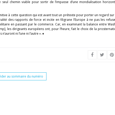
e seul chemin viable pour sortir de l’impasse d’une mondialisation horizont
itive à cette question qui est avant tout un prétexte pour porter un regard sur
ité des rapports de force et incite en filigrane l’Europe à ne pas les refuse
militaire en passant par le commerce. Car, en examinant la balance entre Was
p], les dirigeants européens ont, pour l’heure, fait le choix de la prosternatio
n’auront ni l’une ni l’autre ». ♦
éder au sommaire du numéro