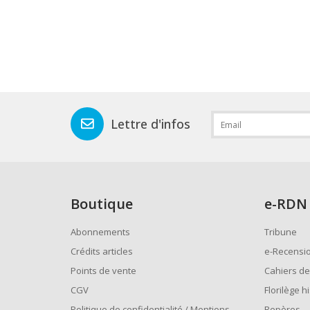
Lettre d'infos
Boutique
e
-RDN
Abonnements
Tribune
Crédits articles
e-Recensi
Points de vente
Cahiers de
CGV
Florilège h
Politique de confidentialité / Mentions
Repères