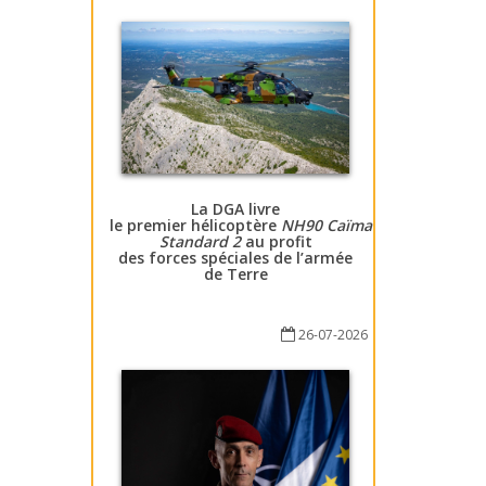
La DGA livre
le premier hélicoptère
NH90 Caïman
Standard 2
au profit
des forces spéciales de l’armée
de Terre
26-07-2026