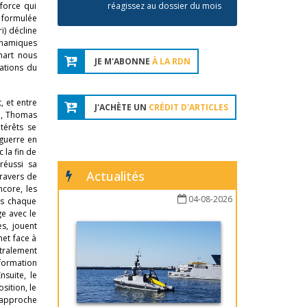
force qui
réagissez au dossier du mois
) formulée
ri) décline
ynamiques
mart nous
JE M'ABONNE
À LA RDN
ations du
, et entre
J'ACHÈTE UN
CRÉDIT D'ARTICLES
ée, Thomas
térêts se
 guerre en
 la fin de
réussi sa
Actualités
travers de
ncore, les
04-08-2026
ns chaque
ge avec le
es, jouent
et face à
étralement
formation
nsuite, le
sition, le
r approche