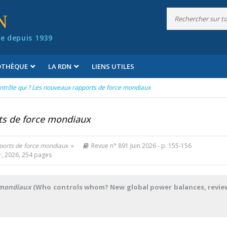
N
e depuis 1939
IOTHÈQUE
LA RDN
LIENS UTILES
ntrôle qui ? Les nouveaux rapports de force mondiaux
ts de force mondiaux
pports de force mondiaux
»
Revue n° 891 Juin 2026
- p. 155-156
r, 2026, 254 pages
e mondiaux
(Who controls whom? New global power balances, revie