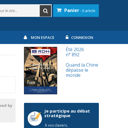
Panier
- 0 article
MON ESPACE
CONNEXION
Été 2026
n° 892
Quand la Chine
dépasse le
monde
wed by
Je participe au débat
stratégique
À vos claviers,