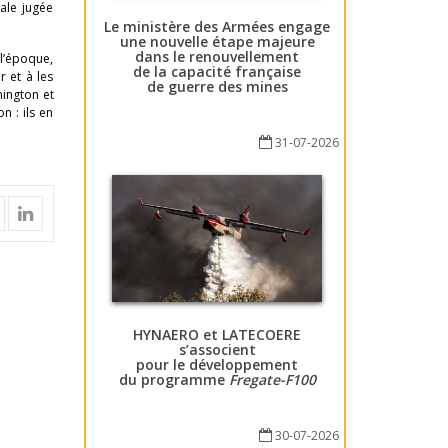
ale jugée
Le ministère des Armées engage
une nouvelle étape majeure
dans le renouvellement
 l’époque,
de la capacité française
r et à les
de guerre des mines
hington et
n : ils en
31-07-2026
HYNAERO et LATECOERE
s’associent
pour le développement
du programme
Fregate-F100
30-07-2026