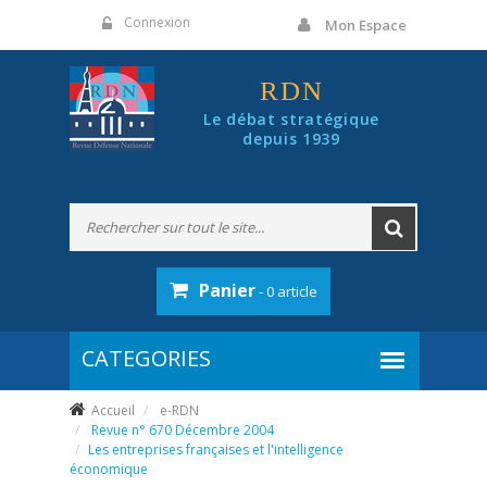
Panneau de gestion des cookies
Connexion
Mon Espace
RDN
Le débat stratégique
depuis 1939
Panier
- 0 article
Accueil
e-RDN
Revue n° 670 Décembre 2004
Les entreprises françaises et l'intelligence
économique