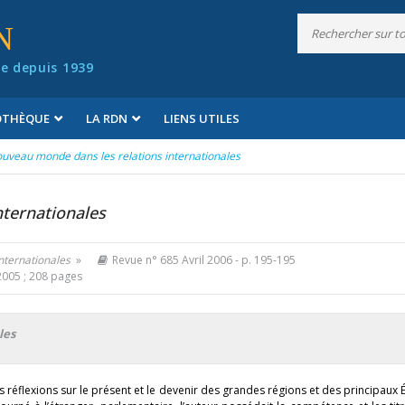
N
e depuis 1939
IOTHÈQUE
LA RDN
LIENS UTILES
uveau monde dans les relations internationales
nternationales
nternationales
»
Revue n° 685 Avril 2006
- p. 195-195
2005 ; 208 pages
les
flexions sur le présent et le devenir des grandes régions et des principaux É