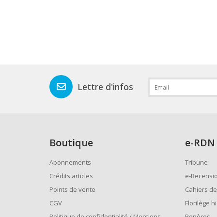
Lettre d'infos
Boutique
e
-RDN
Abonnements
Tribune
Crédits articles
e-Recensi
Points de vente
Cahiers de
CGV
Florilège h
Politique de confidentialité / Mentions
Repères