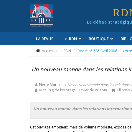
Panneau de gestion des cookies
RD
Le débat stratégiqu
LA REVUE
e
-RDN
BOUTIQUE
BIBL
Conditions générales de vente
Accueil
e-RDN
Revue n° 685 Avril 2006
Un no
Un nouveau monde dans les relations i
Pierre Morisot
, «
Un nouveau monde dans les relations i
Auteur(s) de l'ouvrage : Xavier de Villepin
Ellipses 
Un nouveau monde dans les relations internationa
Cet ouvrage ambitieux, mais de volume modeste, expose des ré