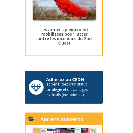
Les armées pleinement
mobilisées pour lutter
contre les incendies du Sud-
Ouest
Adhérez au CEDN
et bénéficiez d'un statut
privilégié et d'avantages
exclusifs (invitations...)
Anciens numéros