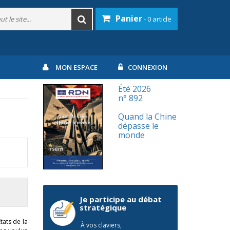
Panier
- 0 article
MON ESPACE
CONNEXION
Été 2026
n° 892
Quand la Chine
dépasse le
monde
Je participe au débat
stratégique
tats de la
À vos claviers,