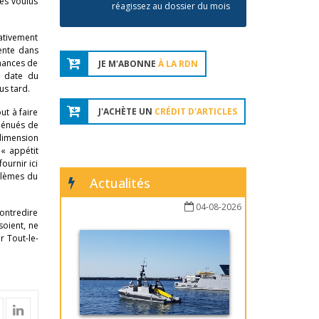
res voulus
réagissez au dossier du mois
lativement
sente dans
chances de
JE M'ABONNE
À LA RDN
a date du
us tard.
J'ACHÈTE UN
CRÉDIT D'ARTICLES
ut à faire
 dénués de
 dimension
 « appétit
ournir ici
blèmes du
Actualités
04-08-2026
contredire
soient, ne
r Tout-le-