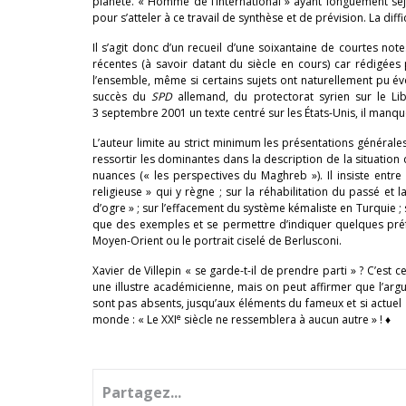
planète. « Homme de l’international » ayant longuement séjo
pour s’atteler à ce travail de synthèse et de prévision. La diffic
Il s’agit donc d’un recueil d’une soixantaine de courtes not
récentes (à savoir datant du siècle en cours) car rédigées
l’ensemble, même si certains sujets ont naturellement pu év
succès du
SPD
allemand, du protectorat syrien sur le Li
3 septembre 2001 un texte centré sur les États-Unis, il manque
L’auteur limite au strict minimum les présentations générales 
ressortir les dominantes dans la description de la situatio
nuances (« les perspectives du Maghreb »). Il insiste entre 
religieuse » qui y règne ; sur la réhabilitation du passé e
d’ogre » ; sur l’effacement du système kémaliste en Turquie ; 
que des exemples et se permettre d’indiquer quelques pré
Moyen-Orient ou le portrait ciselé de Berlusconi.
Xavier de Villepin « se garde-t-il de prendre parti » ? C’est
une illustre académicienne, mais on peut affirmer que l’arg
sont pas absents, jusqu’aux éléments du fameux et si actuel «
e
monde : « Le XXI
siècle ne ressemblera à aucun autre » ! ♦
Partagez...