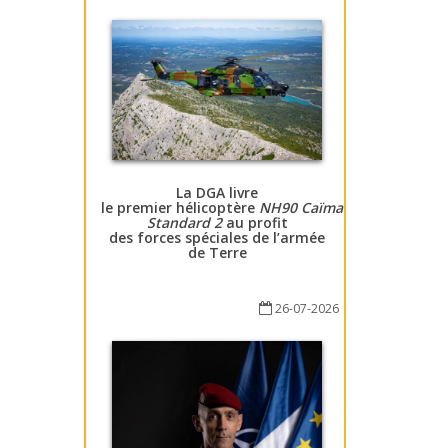
La DGA livre
le premier hélicoptère
NH90 Caïman
Standard 2
au profit
des forces spéciales de l’armée
de Terre
26-07-2026