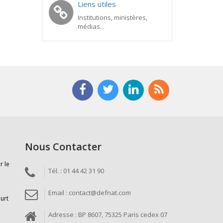
Liens utiles
Institutions, ministères,
médias...
Nous Contacter
r le
Tél. : 01 44 42 31 90
Email : contact@defnat.com
ourt
Adresse : BP 8607, 75325 Paris cedex 07