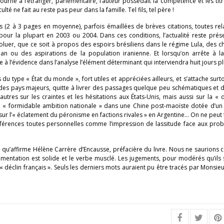
urné à l’étranger, parlementaire, l’auteur possédait la compétence et les tit
ulté ne fait au reste pas peur dans la famille. Tel fils, tel père !
es (2 à 3 pages en moyenne), parfois émaillées de brèves citations, toutes re
 pour la plupart en 2003 ou 2004. Dans ces conditions, l’actualité reste pré
oluer, que ce soit à propos des espoirs brésiliens dans le régime Lula, des 
ban ou des aspirations de la population iranienne. Et lorsqu’on arrête à l
 à l’évidence dans l’analyse l’élément déterminant qui interviendra huit jours pl
du type « État du monde », fort utiles et appréciées ailleurs, et s’attache surto
n des pays majeurs, quitte à livrer des passages quelque peu schématiques et
autres sur les craintes et les hésitations aux États-Unis, mais aussi sur la «
t la « formidable ambition nationale » dans une Chine post-maoïste dotée d’un
sur l’« éclatement du péronisme en factions rivales » en Argentine… On ne peut f
férences toutes personnelles comme l’impression de lassitude face aux pro
 ce qu’affirme Hélène Carrère d’Encausse, préfacière du livre. Nous ne saurions 
umentation est solide et le verbe musclé. Les jugements, pour modérés qu’ils 
 déclin français ». Seuls les derniers mots auraient pu être tracés par Monsieu