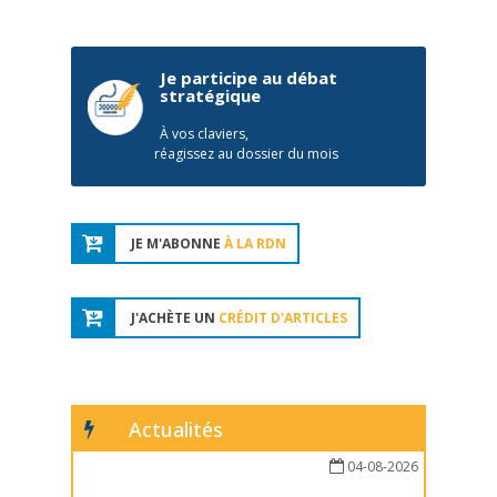
Je participe au débat
stratégique
À vos claviers,
réagissez au dossier du mois
JE M'ABONNE
À LA RDN
J'ACHÈTE UN
CRÉDIT D'ARTICLES
Actualités
04-08-2026