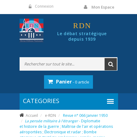
Panneau de gestion des cookies
Connexion
Mon Espace
RDN
Le débat stratégique
depuis 1939
Panier
- 0 article
Accueil
e-RDN
Revue n° 066 Janvier 1950
La pensée militaire à l'étranger
- Diplomatie
et histoire de la guerre ; Maîtrise de l'air et opérations
aéroportées ; Électronique et radar ; Bombe