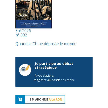
Été 2026
n° 892
Quand la Chine dépasse le monde
Je participe au débat
stratégique
À vos claviers,
réagissez au dossier du mois
JE M'ABONNE
À LA RDN