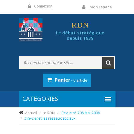
Panneau de gestion des cookies
Connexion
Mon Espace
RDN
Le débat stratégique
depuis 1939
Panier
- 0 article
Accueil
e-RDN
Revue n° 708 Mai 2008
Internet
et les réseaux sociaux