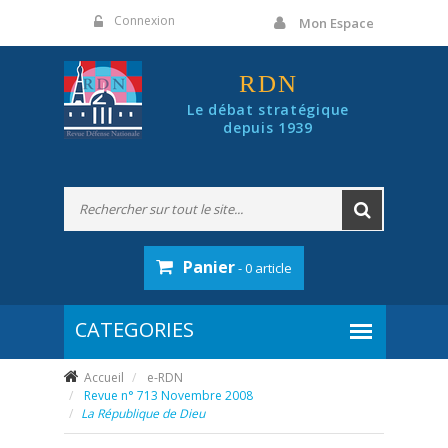
Panneau de gestion des cookies
Connexion
Mon Espace
RDN
Le débat stratégique
depuis 1939
Panier
- 0 article
Accueil
e-RDN
Revue n° 713 Novembre 2008
La République de Dieu