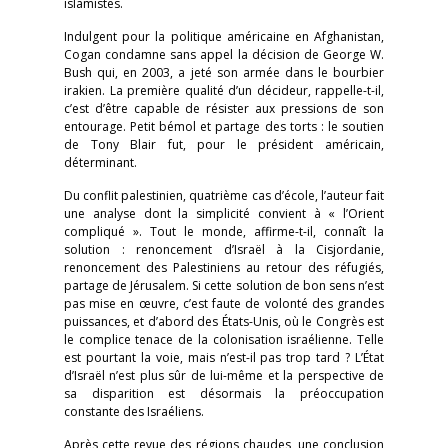
islamistes.
Indulgent pour la politique américaine en Afghanistan,
Cogan condamne sans appel la décision de George W.
Bush qui, en 2003, a jeté son armée dans le bourbier
irakien. La première qualité d’un décideur, rappelle-t-il,
c’est d’être capable de résister aux pressions de son
entourage. Petit bémol et partage des torts : le soutien
de Tony Blair fut, pour le président américain,
déterminant.
Du conflit palestinien, quatrième cas d’école, l’auteur fait
une analyse dont la simplicité convient à « l’Orient
compliqué ». Tout le monde, affirme-t-il, connaît la
solution : renoncement d’Israël à la Cisjordanie,
renoncement des Palestiniens au retour des réfugiés,
partage de Jérusalem. Si cette solution de bon sens n’est
pas mise en œuvre, c’est faute de volonté des grandes
puissances, et d’abord des États-Unis, où le Congrès est
le complice tenace de la colonisation israélienne. Telle
est pourtant la voie, mais n’est-il pas trop tard ? L’État
d’Israël n’est plus sûr de lui-même et la perspective de
sa disparition est désormais la préoccupation
constante des Israéliens.
Après cette revue des régions chaudes, une conclusion