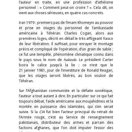
l’auteur en traite, en une profession d’athéisme
personnel : « Comment peut-on croire ? ». Cela dit, on
vient aux choses sérieuses, en quatre cas concrets.
Iran 1979 : premiers pas de l’Imam Khomeyni au pouvoir
et prise en otages du personnel de l’ambassade
américaine à Téhéran. Charles Cogan, alors aux
premières loges, décrit en détail le très affligeant fiasco
de leur libération. Il suffisait, pour enrayer le montage
précis et compliqué de l’opération, d’un grain de sable ;
ce fut une tempête, phénomène climatique connu dans
le pays sous le nom de
haboob
. Le président Carter
boira le calice jusqu’à la lie : ce n’est que le
21 janvier 1981, jour de l’investiture de Ronald Reagan,
que les otages seront libérés, au bon vouloir de
Téhéran.
Sur l’Afghanistan communiste et la défaite soviétique,
l’auteur a tout autant à dire. En particulier sur ce qui fait
toujours débat, l’aide américaine aux moujahidines et la
montée en puissance des islamistes, qui s’en serait
suivie. Si la
CIA
fut bien l’acteur principal du retrait de
l’Armée rouge, c’est au Service de renseignement
pakistanais, distributeur des armes et parrain des
factions afghanes, que l’on doit imputer l’essor des