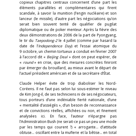
copieux chapitres centraux concernent d’une part les
éléments parallèles et complémentaires qui firent
scandale, à savoir la munition (l’engin nucléaire) et son
lanceur (le missile), d’autre part les négociations qu’on
serait bien souvent tenté de qualifier de pugilat
diplomatique ou de poker menteur. Après la fièvre des
deux démonstrations de 2006 de la part de Pyongyang,
le tir du
Taepodong-2
le 4 juillet (comme par hasard la
date de l’
Independence Day
) et l’essai atomique du
9 octobre, un chemin tortueux a conduit en février 2007
à l’accord dit «
Beijing Deal
» dont on peut espérer, de
«
round
» en crise, que des mesures concrètes finiront
par émerger du brouillard, au mieux avant le départ de
l’actuel président américain et de sa secrétaire d’État.
Claude Helper évite de trop diaboliser les Nord-
Coréens. Il ne faut pas selon lui sous-estimer le niveau
de Kim Jong-il, de ses techniciens ni de ses négociateurs,
tous porteurs d’une indéniable fierté nationale, d’une
« mentalité d’assiégés », d’un besoin de reconnaissance
et de convictions réelles, affichées ou non, et finement
analysées ici. En face, l’auteur n’épargne pas
l’Administration Bush (ne serait-ce pas un peu une mode
par les temps qui courent ?) « arrogante… d’attitude
obtuse… oscillant entre la muflerie et la bêtise… en total