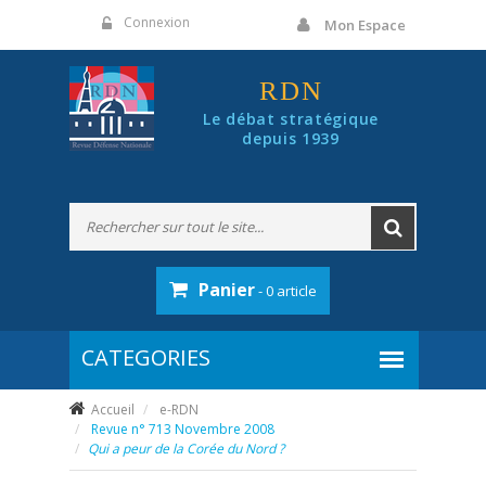
Panneau de gestion des cookies
Connexion
Mon Espace
RDN
Le débat stratégique
depuis 1939
Panier
- 0 article
Accueil
e-RDN
Revue n° 713 Novembre 2008
Qui a peur de la Corée du Nord ?