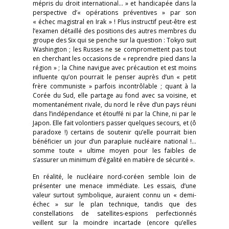
mépris du droit international… » et handicapée dans la
perspective d’« opérations préventives » par son
« échec magistral en Irak » ! Plus instructif peut-être est
l’examen détaillé des positions des autres membres du
groupe des Six qui se penche sur la question : Tokyo suit
Washington ; les Russes ne se compromettent pas tout
en cherchant les occasions de « reprendre pied dans la
région » ; la Chine navigue avec précaution et est moins
influente qu’on pourrait le penser auprès d’un « petit
frère communiste » parfois incontrôlable ; quant à la
Corée du Sud, elle partage au fond avec sa voisine, et
momentanément rivale, du nord le rêve d’un pays réuni
dans l’indépendance et étouffé ni par la Chine, ni par le
Japon. Elle fait volontiers passer quelques secours, et (ô
paradoxe !) certains de soutenir qu’elle pourrait bien
bénéficier un jour d’un parapluie nucléaire national !...
somme toute « ultime moyen pour les faibles de
s’assurer un minimum d’égalité en matière de sécurité ».
En réalité, le nucléaire nord-coréen semble loin de
présenter une menace immédiate. Les essais, d’une
valeur surtout symbolique, auraient connu un « demi-
échec » sur le plan technique, tandis que des
constellations de satellites-espions perfectionnés
veillent sur la moindre incartade (encore qu’elles