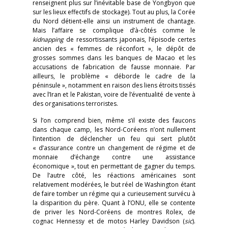
renseignent plus sur l’inévitable base de Yongbyon que
sur les lieux effectifs de stockage). Tout au plus, la Corée
du Nord détient-elle ainsi un instrument de chantage.
Mais l’affaire se complique d’à-côtés comme le
kidnapping
de ressortissants japonais, l’épisode certes
ancien des « femmes de réconfort », le dépôt de
grosses sommes dans les banques de Macao et les
accusations de fabrication de fausse monnaie. Par
ailleurs, le problème « déborde le cadre de la
péninsule », notamment en raison des liens étroits tissés
avec l’Iran et le Pakistan, voire de l’éventualité de vente à
des organisations terroristes.
Si l’on comprend bien, même s’il existe des faucons
dans chaque camp, les Nord-Coréens n’ont nullement
l’intention de déclencher un feu qui sert plutôt
« d’assurance contre un changement de régime et de
monnaie d’échange contre une assistance
économique », tout en permettant de gagner du temps.
De l’autre côté, les réactions américaines sont
relativement modérées, le but réel de Washington étant
de faire tomber un régime qui a curieusement survécu à
la disparition du père. Quant à l’ONU, elle se contente
de priver les Nord-Coréens de montres Rolex, de
cognac Hennessy et de motos Harley Davidson (
sic
).