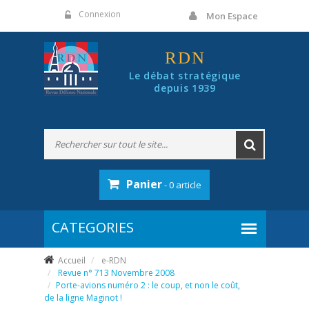
Panneau de gestion des cookies
Connexion
Mon Espace
RDN
Le débat stratégique
depuis 1939
Panier
- 0 article
Accueil
e-RDN
Revue n° 713 Novembre 2008
Porte-avions numéro 2 : le coup, et non le coût,
de la ligne Maginot !