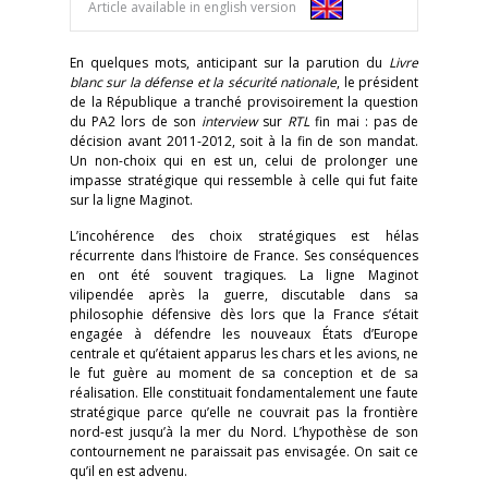
Article available in english version
En quelques mots, anticipant sur la parution du
Livre
blanc sur la défense et la sécurité nationale
, le président
de la République a tranché provisoirement la question
du PA2 lors de son
interview
sur
RTL
fin mai : pas de
décision avant 2011-2012, soit à la fin de son mandat.
Un non-choix qui en est un, celui de prolonger une
impasse stratégique qui ressemble à celle qui fut faite
sur la ligne Maginot.
L’incohérence des choix stratégiques est hélas
récurrente dans l’histoire de France. Ses conséquences
en ont été souvent tragiques. La ligne Maginot
vilipendée après la guerre, discutable dans sa
philosophie défensive dès lors que la France s’était
engagée à défendre les nouveaux États d’Europe
centrale et qu’étaient apparus les chars et les avions, ne
le fut guère au moment de sa conception et de sa
réalisation. Elle constituait fondamentalement une faute
stratégique parce qu’elle ne couvrait pas la frontière
nord-est jusqu’à la mer du Nord. L’hypothèse de son
contournement ne paraissait pas envisagée. On sait ce
qu’il en est advenu.