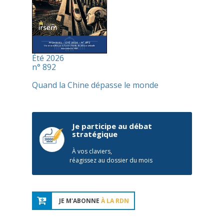
Été 2026
n° 892
Quand la Chine dépasse le monde
Je participe au débat
stratégique
À vos claviers,
réagissez au dossier du mois
JE M'ABONNE
À LA RDN