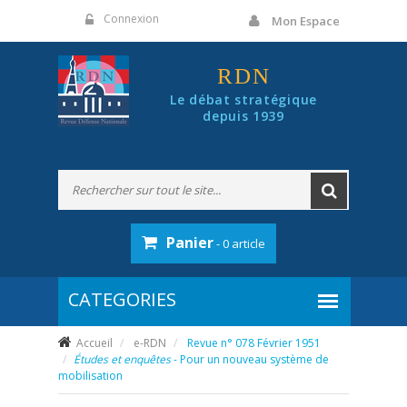
Panneau de gestion des cookies
Connexion
Mon Espace
RDN
Le débat stratégique
depuis 1939
Panier
- 0 article
Accueil
e-RDN
Revue n° 078 Février 1951
Études et enquêtes
- Pour un nouveau système de
mobilisation