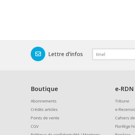
Lettre d'infos
Boutique
e
-RDN
Abonnements
Tribune
Crédits articles
e-Recensi
Points de vente
Cahiers de
CGV
Florilège h
Politique de confidentialité / Mentions
Repères