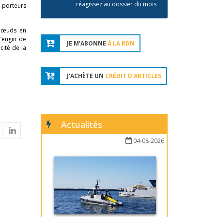
réagissez au dossier du mois
x porteurs
 nœuds en
d’engin de
JE M'ABONNE
À LA RDN
cité de la
J'ACHÈTE UN
CRÉDIT D'ARTICLES
Actualités
04-08-2026