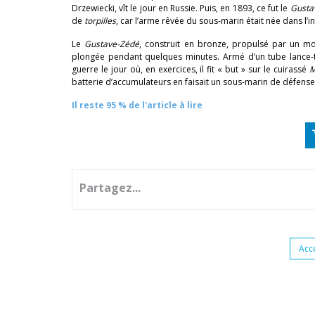
Drzewiecki, vît le jour en Russie. Puis, en 1893, ce fut le
Gusta
de
torpilles
, car l’arme rêvée du sous-marin était née dans l’in
Le
Gustave-Zédé
, construit en bronze, propulsé par un mo
plongée pendant quelques minutes. Armé d’un tube lance-
guerre le jour où, en exercices, il fit « but » sur le cuirassé
M
batterie d’accumulateurs en faisait un sous-marin de défense 
Il reste 95 % de l'article à lire
Partagez...
Acc