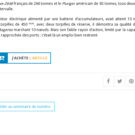
ve-Zédé
français de 266 tonnes et le
Plunger
américain de 65 tonnes, tous deu
tervalle.
teur électrique alimenté par une batterie d’accumulateurs, avait atteint 10
mm
torpilles de 450
, avec deux torpilles de réserve, il démontra sa qualité 
agenta
marchant 10 nœuds. Mais son faible rayon d’action, limité par la capa
rapprochée des ports ; c’était là un emploi bien restreint.
J'ACHÈTE
L'ARTICLE
éder au sommaire du numéro