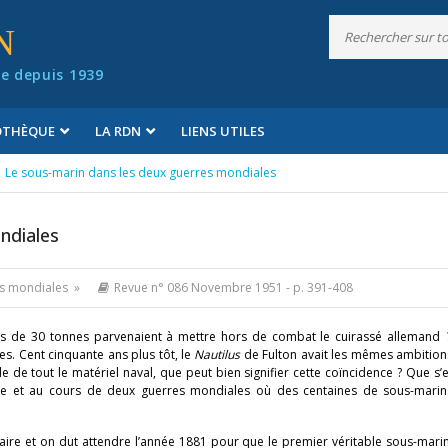
N
e depuis 1939
IOTHÈQUE
LA RDN
LIENS UTILES
Le sous-marin dans les deux guerres mondiales
ndiales
es mondiales »
Revue n° 086 Novembre 1951
- p. 391-408
is de 30 tonnes parvenaient à mettre hors de combat le cuirassé allemand
s. Cent cinquante ans plus tôt, le
Nautilus
de Fulton avait les mêmes ambitions
 de tout le matériel naval, que peut bien signifier cette coïncidence ? Que s’e
ne et au cours de deux guerres mondiales où des centaines de sous-marin
aire et on dut attendre l’année 1881 pour que le premier véritable sous-marin