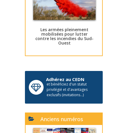
Les armées pleinement
mobilisées pour lutter
contre les incendies du Sud-
Ouest
Adhérez au CEDN
et bénéficiez d'un statut
privilégié et d'avantages
exclusifs (invitations...)
Anciens numéros