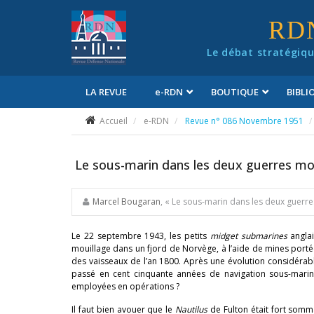
Panneau de gestion des cookies
RD
Le débat stratégiqu
LA REVUE
e
-RDN
BOUTIQUE
BIBL
Conditions générales de vente
Accueil
e-RDN
Revue n° 086 Novembre 1951
Le sous-marin dans les deux guerres mo
Marcel Bougaran
, « Le sous-marin dans les deux guerr
Le 22 septembre 1943, les petits
midget submarines
angla
mouillage dans un fjord de Norvège, à l’aide de mines portée
des vaisseaux de l’an 1800. Après une évolution considérable
passé en cent cinquante années de navigation sous-mari
employées en opérations ?
Il faut bien avouer que le
Nautilus
de Fulton était fort somm