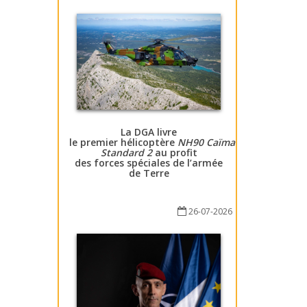
La DGA livre
le premier hélicoptère
NH90 Caïman
Standard 2
au profit
des forces spéciales de l’armée
de Terre
26-07-2026