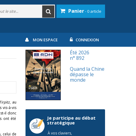
Panier
- 0 article
MON ESPACE
CONNEXION
Été 2026
n° 892
Quand la Chine
dépasse le
monde
Tirpitz
, au
 vis-à-vis
st-il donc
Je participe au débat
s ont été
stratégique
À vos claviers,
, celui de