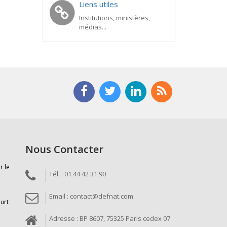
Liens utiles
Institutions, ministères,
médias...
Nous Contacter
r le
Tél. : 01 44 42 31 90
Email : contact@defnat.com
ourt
Adresse : BP 8607, 75325 Paris cedex 07