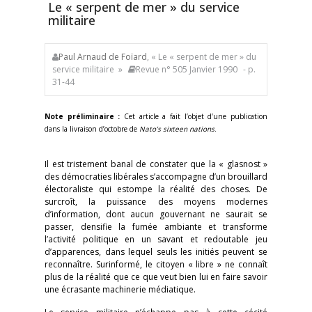
Le « serpent de mer » du service
militaire
Paul Arnaud de Foïard
, « Le « serpent de mer » du
service militaire »
Revue n° 505 Janvier 1990
- p.
31-44
Note préliminaire :
Cet article a fait l’objet d’une publication
dans la livraison d’octobre de
Nato’s sixteen nations
.
Il est tristement banal de constater que la « glasnost »
des démocraties libérales s’accompagne d’un brouillard
électoraliste qui estompe la réalité des choses. De
surcroît, la puissance des moyens modernes
d’information, dont aucun gouvernant ne saurait se
passer, densifie la fumée ambiante et transforme
l’activité politique en un savant et redoutable jeu
d’apparences, dans lequel seuls les initiés peuvent se
reconnaître. Surinformé, le citoyen « libre » ne connaît
plus de la réalité que ce que veut bien lui en faire savoir
une écrasante machinerie médiatique.