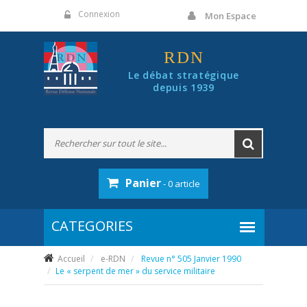
Panneau de gestion des cookies
Connexion
Mon Espace
RDN
Le débat stratégique
depuis 1939
Panier
- 0 article
Accueil
e-RDN
Revue n° 505 Janvier 1990
Le « serpent de mer » du service militaire