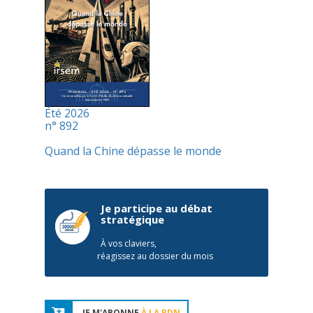
Été 2026
n° 892
Quand la Chine dépasse le monde
Je participe au débat
stratégique
À vos claviers,
réagissez au dossier du mois
JE M'ABONNE
À LA RDN