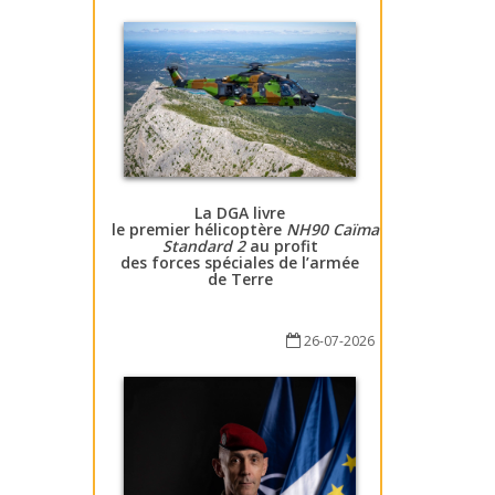
La DGA livre
le premier hélicoptère
NH90 Caïman
Standard 2
au profit
des forces spéciales de l’armée
de Terre
26-07-2026