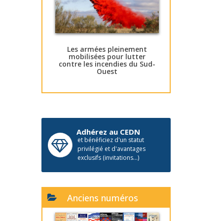
Les armées pleinement
mobilisées pour lutter
contre les incendies du Sud-
Ouest
Adhérez au CEDN
et bénéficiez d'un statut
privilégié et d'avantages
exclusifs (invitations...)
Anciens numéros