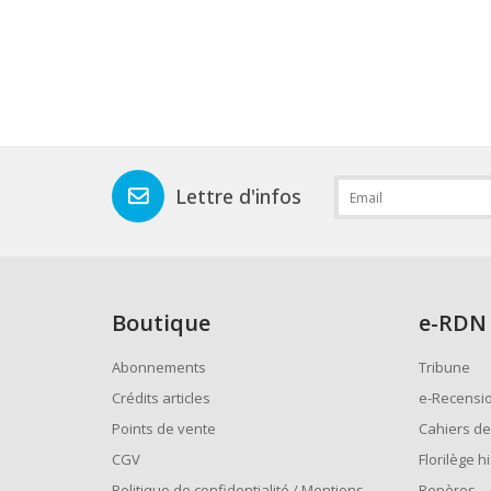
Lettre d'infos
Boutique
e
-RDN
Abonnements
Tribune
Crédits articles
e-Recensi
Points de vente
Cahiers de
CGV
Florilège h
Politique de confidentialité / Mentions
Repères