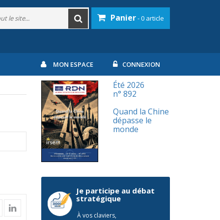
Panier
- 0 article
MON ESPACE
CONNEXION
Été 2026
n° 892
Quand la Chine
dépasse le
monde
Je participe au débat
stratégique
À vos claviers,