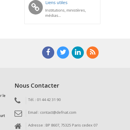
Liens utiles
Institutions, ministères,
médias...
Nous Contacter
r le
Tél. : 01 44 42 31 90
Email : contact@defnat.com
ourt
Adresse : BP 8607, 75325 Paris cedex 07