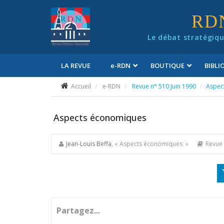
Panneau de gestion des cookies
RD
Le débat stratégiqu
LA REVUE
e
-RDN
BOUTIQUE
BIBL
Conditions générales de vente
Accueil
e-RDN
Revue n° 510 Juin 1990
Aspec
Aspects économiques
Jean-Louis Beffa
, « Aspects économiques »
Revue 
Partagez...