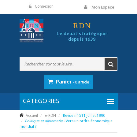
Panneau de gestion des cookies
Connexion
Mon Espace
RDN
Le débat stratégique
depuis 1939
Panier
- 0 article
Accueil
e-RDN
Revue n° 511 Juillet 1990
Politique et diplomatie
- Vers un ordre économique
mondial ?