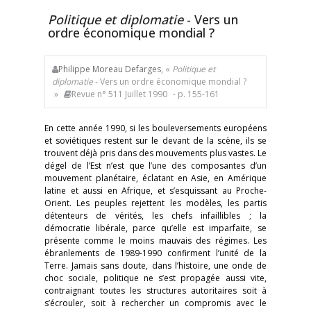
Politique et diplomatie
- Vers un
ordre économique mondial ?
Philippe Moreau Defarges
, «
Politique et
diplomatie
- Vers un ordre économique mondial ?
»
Revue n° 511 Juillet 1990
- p. 155-161
En cette année 1990, si les bouleversements européens
et soviétiques restent sur le devant de la scène, ils se
trouvent déjà pris dans des mouvements plus vastes. Le
dégel de l’Est n’est que l’une des composantes d’un
mouvement planétaire, éclatant en Asie, en Amérique
latine et aussi en Afrique, et s’esquissant au Proche-
Orient. Les peuples rejettent les modèles, les partis
détenteurs de vérités, les chefs infaillibles ; la
démocratie libérale, parce qu’elle est imparfaite, se
présente comme le moins mauvais des régimes. Les
ébranlements de 1989-1990 confirment l’unité de la
Terre. Jamais sans doute, dans l’histoire, une onde de
choc sociale, politique ne s’est propagée aussi vite,
contraignant toutes les structures autoritaires soit à
s’écrouler, soit à rechercher un compromis avec le