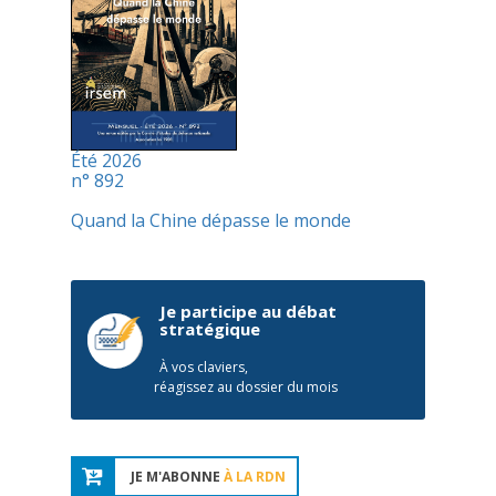
Été 2026
n° 892
Quand la Chine dépasse le monde
Je participe au débat
stratégique
À vos claviers,
réagissez au dossier du mois
JE M'ABONNE
À LA RDN