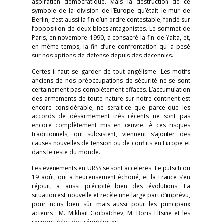
aspiration démocratique. Mais la destruction de ce
symbole de la division de l’Europe qu’était le mur de
Berlin, c’est aussi la fin d’un ordre contestable, fondé sur
l’opposition de deux blocs antagonistes. Le sommet de
Paris, en novembre 1990, a consacré la fin de Yalta, et,
en même temps, la fin d’une confrontation qui a pesé
sur nos options de défense depuis des décennies.
Certes il faut se garder de tout angélisme. Les motifs
anciens de nos préoccupations de sécurité ne se sont
certainement pas complètement effacés. L’accumulation
des armements de toute nature sur notre continent est
encore considérable, ne serait-ce que parce que les
accords de désarmement très récents ne sont pas
encore complètement mis en œuvre. À ces risques
traditionnels, qui subsistent, viennent s’ajouter des
causes nouvelles de tension ou de conflits en Europe et
dans le reste du monde.
Les événements en URSS se sont accélérés. Le putsch du
19 août, qui a heureusement échoué, et la France s’en
réjouit, a aussi précipité bien des évolutions. La
situation est nouvelle et recèle une large part d’imprévu,
pour nous bien sûr mais aussi pour les principaux
acteurs : M. Mikhaïl Gorbatchev, M. Boris Eltsine et les
responsables des républiques.