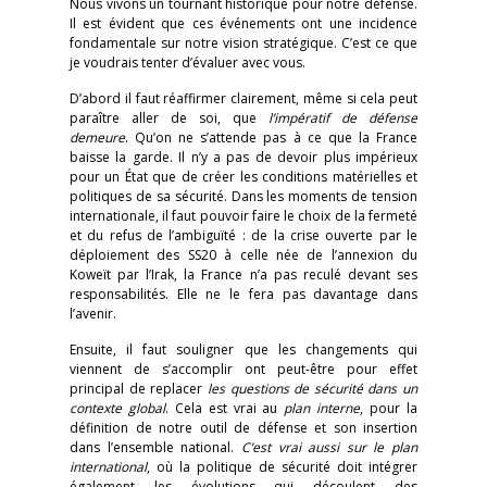
Nous vivons un tournant historique pour notre défense.
Il est évident que ces événements ont une incidence
fondamentale sur notre vision stratégique. C’est ce que
je voudrais tenter d’évaluer avec vous.
D’abord il faut réaffirmer clairement, même si cela peut
paraître aller de soi, que
l’impératif de défense
demeure
. Qu’on ne s’attende pas à ce que la France
baisse la garde. Il n’y a pas de devoir plus impérieux
pour un État que de créer les conditions matérielles et
politiques de sa sécurité. Dans les moments de tension
internationale, il faut pouvoir faire le choix de la fermeté
et du refus de l’ambiguïté : de la crise ouverte par le
déploiement des SS20 à celle née de l’annexion du
Koweït par l’Irak, la France n’a pas reculé devant ses
responsabilités. Elle ne le fera pas davantage dans
l’avenir.
Ensuite, il faut souligner que les changements qui
viennent de s’accomplir ont peut-être pour effet
principal de replacer
les questions de sécurité dans un
contexte global
. Cela est vrai au
plan interne
, pour la
définition de notre outil de défense et son insertion
dans l’ensemble national.
C’est vrai aussi sur le plan
international
, où la politique de sécurité doit intégrer
également les évolutions qui découlent des