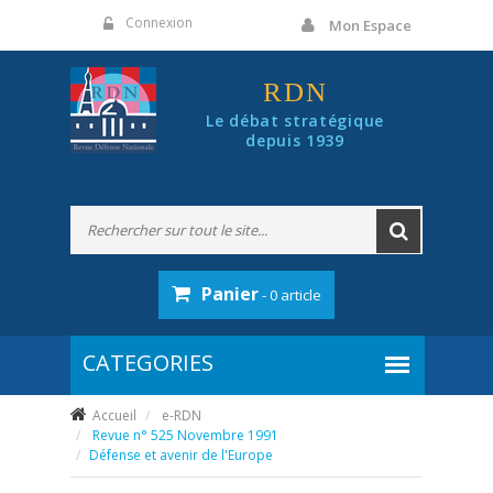
Panneau de gestion des cookies
Connexion
Mon Espace
RDN
Le débat stratégique
depuis 1939
Panier
- 0 article
Accueil
e-RDN
Revue n° 525 Novembre 1991
Défense et avenir de l'Europe