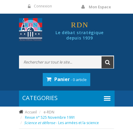
Panneau de gestion des cookies
Connexion
Mon Espace
RDN
Le débat stratégique
depuis 1939
Panier
- 0 article
Accueil
e-RDN
Revue n° 525 Novembre 1991
Science et défense
- Les armées et la science