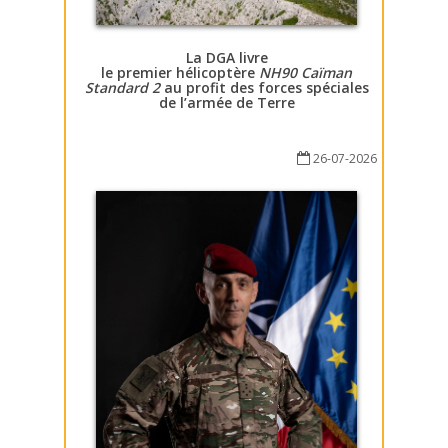
La DGA livre
le premier hélicoptère
NH90 Caïman
Standard 2
au profit des forces spéciales
de l’armée de Terre
26-07-2026