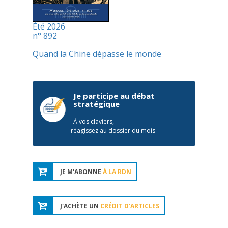
Été 2026
n° 892
Quand la Chine dépasse le monde
Je participe au débat
stratégique
À vos claviers,
réagissez au dossier du mois
JE M'ABONNE
À LA RDN
J'ACHÈTE UN
CRÉDIT D'ARTICLES