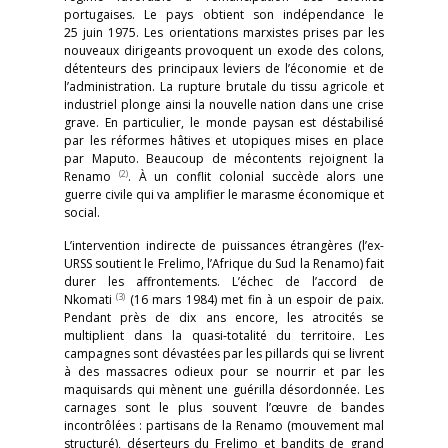
portugaises. Le pays obtient son indépendance le
25 juin 1975. Les orientations marxistes prises par les
nouveaux dirigeants provoquent un exode des colons,
détenteurs des principaux leviers de l’économie et de
l’administration. La rupture brutale du tissu agricole et
industriel plonge ainsi la nouvelle nation dans une crise
grave. En particulier, le monde paysan est déstabilisé
par les réformes hâtives et utopiques mises en place
par Maputo. Beaucoup de mécontents rejoignent la
(2)
Renamo
. À un conflit colonial succède alors une
guerre civile qui va amplifier le marasme économique et
social.
L’intervention indirecte de puissances étrangères (l’ex-
URSS soutient le Frelimo, l’Afrique du Sud la Renamo) fait
durer les affrontements. L’échec de l’accord de
(3)
Nkomati
(16 mars 1984) met fin à un espoir de paix.
Pendant près de dix ans encore, les atrocités se
multiplient dans la quasi-totalité du territoire. Les
campagnes sont dévastées par les pillards qui se livrent
à des massacres odieux pour se nourrir et par les
maquisards qui mènent une guérilla désordonnée. Les
carnages sont le plus souvent l’œuvre de bandes
incontrôlées : partisans de la Renamo (mouvement mal
structuré), déserteurs du Frelimo et bandits de grand