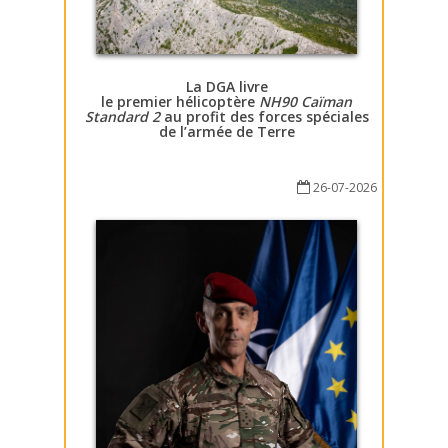
La DGA livre
le premier hélicoptère
NH90 Caïman
Standard 2
au profit des forces spéciales
de l’armée de Terre
26-07-2026