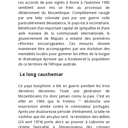
Les accords de paix signés à Rome à l’automne 1992
semblent avoir mis un frein au processus de
délabrement du Mozambique. Complètement ravagé
par une lutte coloniale puis par une guerre civile
particulièrement dévastatrice, le pays est à reconstruire.
Bénéficiant d’un important capital de sympathie et d’une
aide massive de la communauté internationale, le
gouvernement de Maputo a entamé des premières
réformes encourageantes. Ces mesures doivent
maintenant être accompagnées par une évolution des
mentalités locales pour gommer les effets de la longue
et dramatique épreuve qui a bouleversé la population
de ce territoire de l’Afrique australe.
Le long cauchemar
Ce pays lusophone a été en guerre pendant les trois
dernières décennies. Toute une génération de
Mozambicains n’a donc jamais connu la paix. C’est en
(1)
effet en 1964 que le Frelimo
déclenche une
insurrection armée contre le colonisateur portugais.
Après une douloureuse période d’enlisement, la lutte ne
s’achève que dix ans plus tard : la révolution des œillets
(24 avril 1974) porte alors au pouvoir à Lisbonne un
régime favorable à l’émancipation des colonies