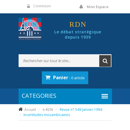
Panneau de gestion des cookies
Connexion
Mon Espace
RDN
Le débat stratégique
depuis 1939
Panier
- 0 article
Accueil
e-RDN
Revue n° 549 Janvier 1994
Incertitudes mozambicaines