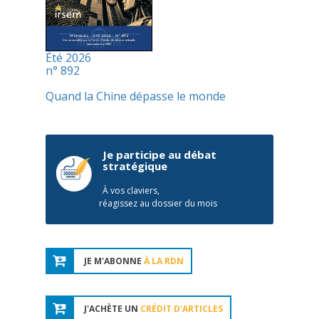
Été 2026
n° 892
Quand la Chine dépasse le monde
Je participe au débat
stratégique
À vos claviers,
réagissez au dossier du mois
JE M'ABONNE
À LA RDN
J'ACHÈTE UN
CRÉDIT D'ARTICLES