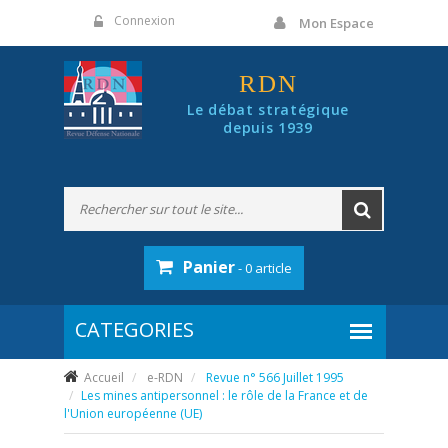
Panneau de gestion des cookies
Connexion
Mon Espace
RDN
Le débat stratégique
depuis 1939
Panier
- 0 article
Accueil
e-RDN
Revue n° 566 Juillet 1995
Les mines antipersonnel : le rôle de la France et de
l'Union européenne (UE)