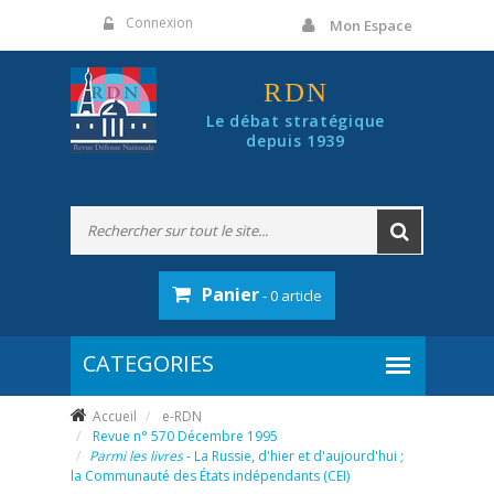
Panneau de gestion des cookies
Connexion
Mon Espace
RDN
Le débat stratégique
depuis 1939
Panier
- 0 article
Accueil
e-RDN
Revue n° 570 Décembre 1995
Parmi les livres
- La Russie, d'hier et d'aujourd'hui ;
la Communauté des États indépendants (CEI)