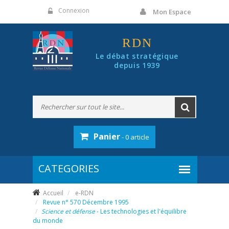
Panneau de gestion des cookies
Connexion
Mon Espace
RDN
Le débat stratégique
depuis 1939
Panier
- 0 article
Accueil
e-RDN
Revue n° 570 Décembre 1995
Science et défense
- Les technologies et l'équilibre
du monde