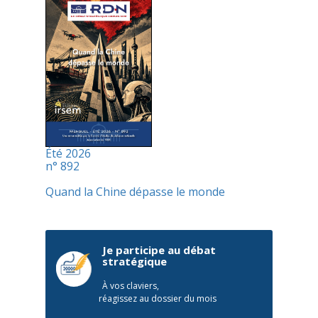
Été 2026
n° 892
Quand la Chine dépasse le monde
Je participe au débat
stratégique
À vos claviers,
réagissez au dossier du mois