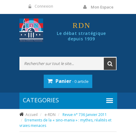
Panneau de gestion des cookies
Connexion
Mon Espace
RDN
Le débat stratégique
depuis 1939
Panier
- 0 article
Accueil
e-RDN
Revue n° 736 Janvier 2011
Errements de la « sino-mania » : mythes, réalités et
vraies menaces