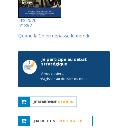
Été 2026
n° 892
Quand la Chine dépasse le monde
Je participe au débat
stratégique
À vos claviers,
réagissez au dossier du mois
JE M'ABONNE
À LA RDN
J'ACHÈTE UN
CRÉDIT D'ARTICLES