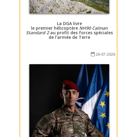
La DGA livre
le premier hélicoptère
NH90 Caïman
Standard 2
au profit des forces spéciales
de l’armée de Terre
26-07-2026