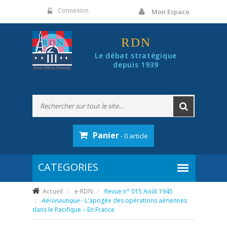
Panneau de gestion des cookies
Connexion
Mon Espace
RDN
Le débat stratégique
depuis 1939
Panier
- 0 article
Accueil
e-RDN
Revue n° 015 Août 1945
Aéronautique
- L'apogée des opérations aériennes
dans le Pacifique – En France