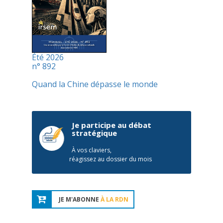
Été 2026
n° 892
Quand la Chine dépasse le monde
Je participe au débat
stratégique
À vos claviers,
réagissez au dossier du mois
JE M'ABONNE
À LA RDN