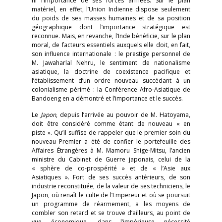
ni l’importance de ses forces armées. Sur le plan
matériel, en effet, l’Union Indienne dispose seulement
du poids de ses masses humaines et de sa position
géographique dont l’importance stratégique est
reconnue. Mais, en revanche, l’Inde bénéficie, sur le plan
moral, de facteurs essentiels auxquels elle doit, en fait,
son influence internationale : le prestige personnel de
M. Jawaharlal Nehru, le sentiment de nationalisme
asiatique, la doctrine de coexistence pacifique et
l’établissement d’un ordre nouveau succédant à un
colonialisme périmé : la Conférence Afro-Asiatique de
Bandoeng en a démontré et l’importance et le succès.
Le
Japon
, depuis l’arrivée au pouvoir de M. Hatoyama,
doit être considéré comme étant de nouveau « en
piste ». Qu’il suffise de rappeler que le premier soin du
nouveau Premier a été de confier le portefeuille des
Affaires Étrangères à M. Mamoru Shige-Mitsu, l’ancien
ministre du Cabinet de Guerre japonais, celui de la
« sphère de co-prospérité » et de « l’Asie aux
Asiatiques ». Fort de ses succès antérieurs, de son
industrie reconstituée, de la valeur de ses techniciens, le
Japon, où renaît le culte de l’Empereur et où se poursuit
un programme de réarmement, a les moyens de
combler son retard et se trouve d’ailleurs, au point de
vue économique, dans l’impérieuse nécessité