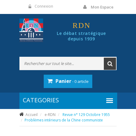
Panneau de gestion des cookies
Connexion
Mon Espace
RDN
Le débat stratégique
depuis 1939
Panier
- 0 article
Accueil
e-RDN
Revue n° 129 Octobre 1955
Problèmes intérieurs de la Chine communiste