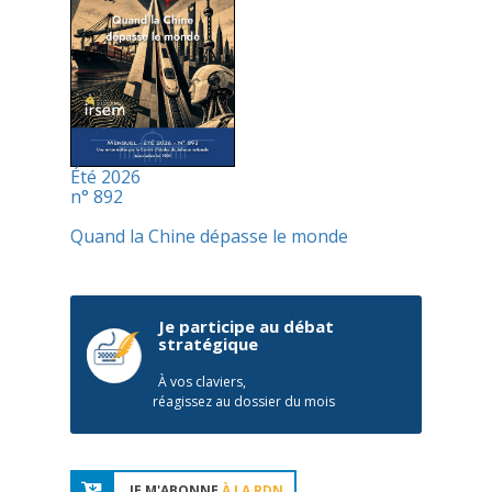
Été 2026
n° 892
Quand la Chine dépasse le monde
Je participe au débat
stratégique
À vos claviers,
réagissez au dossier du mois
JE M'ABONNE
À LA RDN