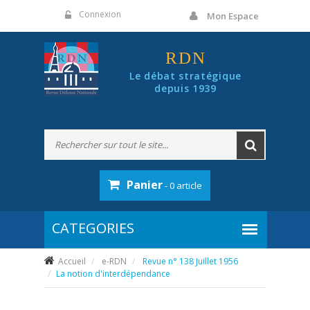
Panneau de gestion des cookies
Connexion
Mon Espace
RDN
Le débat stratégique
depuis 1939
Panier
- 0 article
Accueil
e-RDN
Revue n° 138 Juillet 1956
La notion d'interdépendance