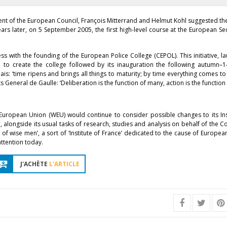
ident of the European Council, François Mitterrand and Helmut Kohl suggested th
rs later, on 5 September 2005, the first high-level course at the European Se
 with the founding of the European Police College (CEPOL). This initiative, l
to create the college followed by its inauguration the following autumn–
is: ‘time ripens and brings all things to maturity; by time everything comes 
s General de Gaulle: ‘Deliberation is the function of many, action is the function 
 European Union (WEU) would continue to consider possible changes to its Ins
, alongside its usual tasks of research, studies and analysis on behalf of the C
 of wise men’, a sort of ‘Institute of France’ dedicated to the cause of European
attention today.
J'ACHÈTE
L'ARTICLE