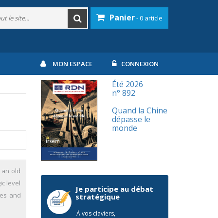
Panier
- 0 article
MON ESPACE
CONNEXION
Été 2026
n° 892
Quand la Chine
dépasse le
monde
 an old
ic level
Je participe au débat
ves and
stratégique
À vos claviers,