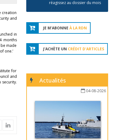
réagissez au dossier du mois
e creation
curity and
JE M'ABONNE
À LA RDN
aunched in
14 months
to be made
J'ACHÈTE UN
CRÉDIT D'ARTICLES
of one.’
titute for
ouncil and
Actualités
 security.
04-08-2026