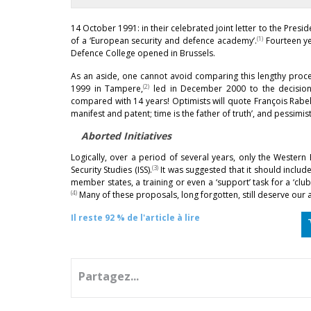
14 October 1991: in their celebrated joint letter to the Pres
(1)
of a ‘European security and defence academy’.
Fourteen yea
Defence College opened in Brussels.
As an aside, one cannot avoid comparing this lengthy process
(2)
1999 in Tampere,
led in December 2000 to the decision 
compared with 14 years! Optimists will quote François Rabela
manifest and patent; time is the father of truth’, and pessimist
Aborted Initiatives
Logically, over a period of several years, only the Western
(3)
Security Studies (ISS).
It was suggested that it should include
member states, a training or even a ‘support’ task for a ‘club
(4)
Many of these proposals, long forgotten, still deserve our 
Il reste 92 % de l'article à lire
Partagez...