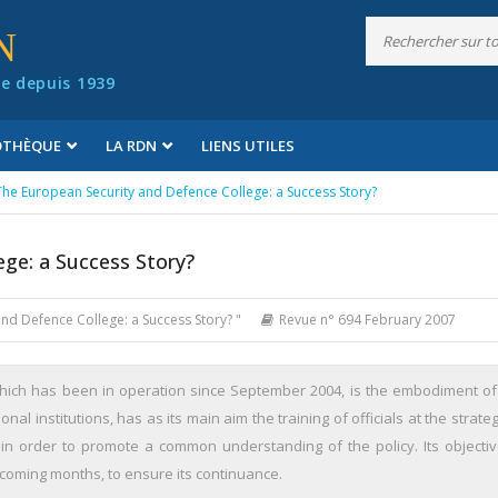
N
e depuis 1939
IOTHÈQUE
LA RDN
LIENS UTILES
The European Security and Defence College: a Success Story?
ege: a Success Story?
and Defence College: a Success Story? "
Revue n° 694 February 2007
hich has been in operation since September 2004, is the embodiment of
onal institutions, has as its main aim the training of officials at the strateg
, in order to promote a common understanding of the policy. Its objecti
e coming months, to ensure its continuance.