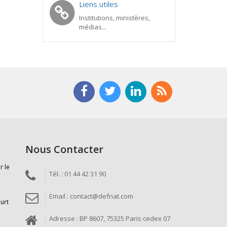
Liens utiles
Institutions, ministères,
médias...
Nous Contacter
r le
Tél. : 01 44 42 31 90
Email : contact@defnat.com
ourt
Adresse : BP 8607, 75325 Paris cedex 07