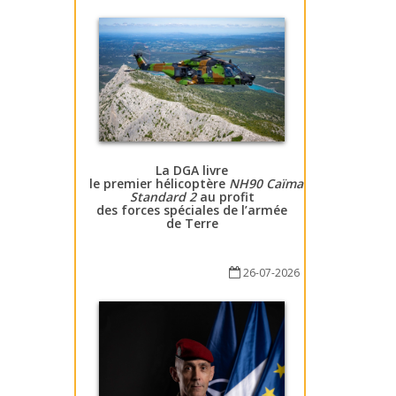
La DGA livre
le premier hélicoptère
NH90 Caïman
Standard 2
au profit
des forces spéciales de l’armée
de Terre
26-07-2026