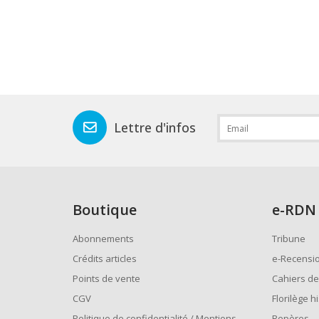
Lettre d'infos
Boutique
e
-RDN
Abonnements
Tribune
Crédits articles
e-Recensi
Points de vente
Cahiers de
CGV
Florilège h
Politique de confidentialité / Mentions
Repères