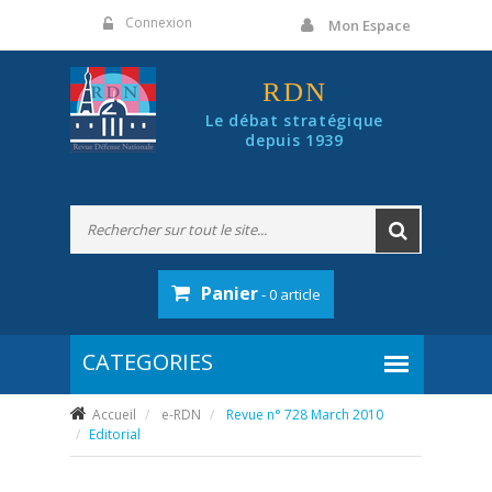
Panneau de gestion des cookies
Connexion
Mon Espace
RDN
Le débat stratégique
depuis 1939
Panier
- 0 article
Accueil
e-RDN
Revue n° 728 March 2010
Editorial