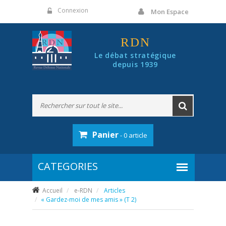
Panneau de gestion des cookies
Connexion
Mon Espace
RDN
Le débat stratégique
depuis 1939
Panier
- 0 article
Accueil
e-RDN
Articles
« Gardez-moi de mes amis » (T 2)