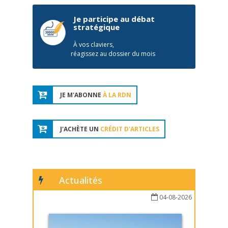
Je participe au débat
stratégique
À vos claviers,
réagissez au dossier du mois
JE M'ABONNE
À LA RDN
J'ACHÈTE UN
CRÉDIT D'ARTICLES
Actualités
04-08-2026