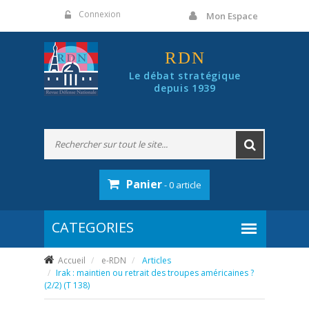
Panneau de gestion des cookies
Connexion
Mon Espace
RDN
Le débat stratégique
depuis 1939
Panier
- 0 article
Accueil
e-RDN
Articles
Irak : maintien ou retrait des troupes américaines ?
(2/2) (T 138)