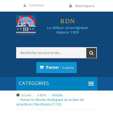
Panneau de gestion des cookies
Connexion
Mon Espace
RDN
Le débat stratégique
depuis 1939
Panier
- 0 article
Accueil
e-RDN
Articles
Penser la réforme stratégique du secteur de
sécurité en Côte d’Ivoire (T 153)