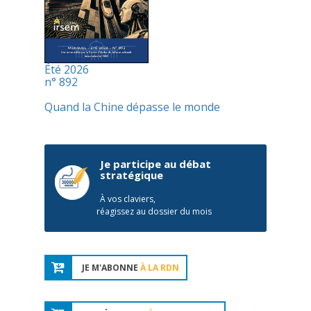
Été 2026
n° 892
Quand la Chine dépasse le monde
Je participe au débat
stratégique
À vos claviers,
réagissez au dossier du mois
JE M'ABONNE
À LA RDN