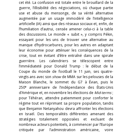
cet été. La confusion est totale entre le brouillard de la
guerre, l’illisibilité des négociations, où chaque partie
use et abuse du mensonge, de sa vérité alternative
augmentée par un usage immodéré de l’intelligence
artificielle (IA) ainsi que des réseaux sociaux et, enfin, de
l’humiliation d’autrui, censée amener celui-ci à la table
des discussions. Le monde « subit », y compris Pékin,
essayant pour les uns de trouver une alternative au
manque d’hydrocarbures, pour les autres en adaptant
leur économie pour atténuer les conséquences de la
crise, tout en évitant d’être entraîné dans une spirale
guerrière. Les calendriers se télescopent entre
l’immédiateté pour Donald Trump : le début de la
Coupe du monde de football le 11 juin, ses quatre-
vingts ans avec son
show
de MMA sur les pelouses de la
Maison Blanche, le sommet du G7 à Évian, puis le
e
250
anniversaire de l’indépendance des États-Unis
d’Amérique et, en novembre les élections de
Mid-terms
;
pour Téhéran, attendre patiemment pour conforter le
régime tout en réprimant sa propre population, tandis
que Benjamin Netanyahou devra affronter les élections
en Israël. Des temporalités différentes amenant des
stratégies totalement opposées et excluant de
nombreux acteurs potentiels, à commencer par l’Europe
critiquée par l’administration américaine, voire