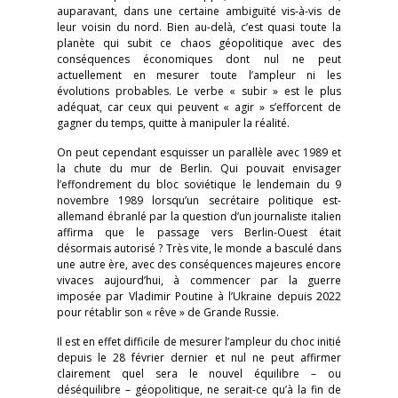
auparavant, dans une certaine ambiguïté vis-à-vis de
leur voisin du nord. Bien au-delà, c’est quasi toute la
planète qui subit ce chaos géopolitique avec des
conséquences économiques dont nul ne peut
actuellement en mesurer toute l’ampleur ni les
évolutions probables. Le verbe « subir » est le plus
adéquat, car ceux qui peuvent « agir » s’efforcent de
gagner du temps, quitte à manipuler la réalité.
On peut cependant esquisser un parallèle avec 1989 et
la chute du mur de Berlin. Qui pouvait envisager
l’effondrement du bloc soviétique le lendemain du 9
novembre 1989 lorsqu’un secrétaire politique est-
allemand ébranlé par la question d’un journaliste italien
affirma que le passage vers Berlin-Ouest était
désormais autorisé ? Très vite, le monde a basculé dans
une autre ère, avec des conséquences majeures encore
vivaces aujourd’hui, à commencer par la guerre
imposée par Vladimir Poutine à l’Ukraine depuis 2022
pour rétablir son « rêve » de Grande Russie.
Il est en effet difficile de mesurer l’ampleur du choc initié
depuis le 28 février dernier et nul ne peut affirmer
clairement quel sera le nouvel équilibre – ou
déséquilibre – géopolitique, ne serait-ce qu’à la fin de