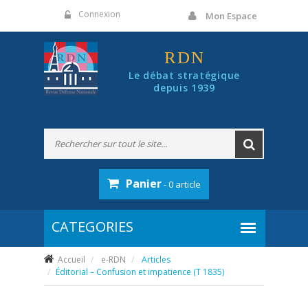
Panneau de gestion des cookies
Connexion
Mon Espace
RDN
Le débat stratégique
depuis 1939
Panier
- 0 article
Accueil
e-RDN
Articles
Éditorial – Confusion et impatience (T 1835)