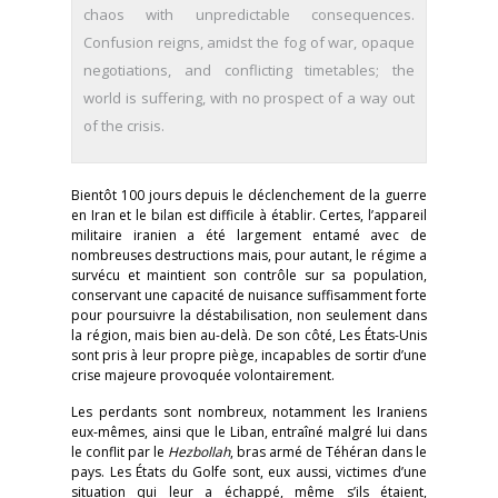
chaos with unpredictable consequences.
Confusion reigns, amidst the fog of war, opaque
negotiations, and conflicting timetables; the
world is suffering, with no prospect of a way out
of the crisis.
Bientôt 100 jours depuis le déclenchement de la guerre
en Iran et le bilan est difficile à établir. Certes, l’appareil
militaire iranien a été largement entamé avec de
nombreuses destructions mais, pour autant, le régime a
survécu et maintient son contrôle sur sa population,
conservant une capacité de nuisance suffisamment forte
pour poursuivre la déstabilisation, non seulement dans
la région, mais bien au-delà. De son côté, Les États-Unis
sont pris à leur propre piège, incapables de sortir d’une
crise majeure provoquée volontairement.
Les perdants sont nombreux, notamment les Iraniens
eux-mêmes, ainsi que le Liban, entraîné malgré lui dans
le conflit par le
Hezbollah
, bras armé de Téhéran dans le
pays. Les États du Golfe sont, eux aussi, victimes d’une
situation qui leur a échappé, même s’ils étaient,