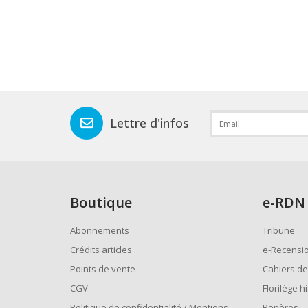
Lettre d'infos
Boutique
e
-RDN
Abonnements
Tribune
Crédits articles
e-Recensi
Points de vente
Cahiers de
CGV
Florilège h
Politique de confidentialité / Mentions
Repères