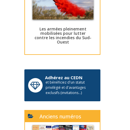
Les armées pleinement
mobilisées pour lutter
contre les incendies du Sud-
Ouest
Adhérez au CEDN
et bénéficiez d'un statut
privilégié et d'avantages
exclusifs (invitations...)
Anciens numéros