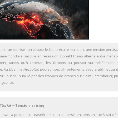
e en Iran s’enlise : un cessez-le-feu précaire maintient une tension persist
omie mondiale bascule en récession. Donald Trump alterne entre menac
ent, tandis qu’à Téhéran, les factions au pouvoir surenchérissent 
e. Au Liban, le
Hezbollah
poursuit ses affrontements avec Israël, risquan
mir Poutine, humilié par des frappes de drones sur Saint-Pétersbourg, pi
sigeance.
itorial
—Tension is rising
down: a precarious ceasefire maintains persistent tension, the Strait of