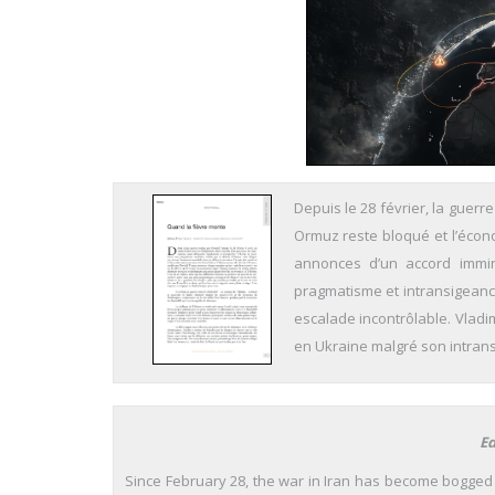
Depuis le 28 février, la guerr
Ormuz reste bloqué et l’écon
annonces d’un accord immin
pragmatisme et intransigeanc
escalade incontrôlable. Vladi
en Ukraine malgré son intran
Ed
Since February 28, the war in Iran has become bogged 