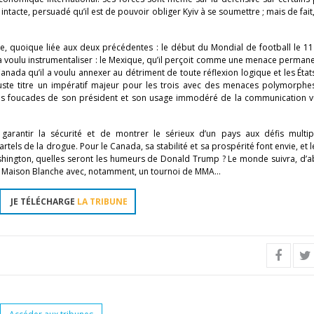
tacte, persuadé qu’il est de pouvoir obliger Kyiv à se soumettre ; mais de fait,
rente, quoique liée aux deux précédentes : le début du Mondial de football le 11
 voulu instrumentaliser : le Mexique, qu’il perçoit comme une menace permane
ada qu’il a voulu annexer au détriment de toute réflexion logique et les État
à juste titre un impératif majeur pour les trois avec des menaces polymorphe
les foucades de son président et son usage immodéré de la communication vu
 garantir la sécurité et de montrer le sérieux d’un pays aux défis multip
ls de la drogue. Pour le Canada, sa stabilité et sa prospérité font envie, et 
Washington, quelles seront les humeurs de Donald Trump ? Le monde suivra, d’
t la Maison Blanche avec, notamment, un tournoi de MMA…
JE TÉLÉCHARGE
LA TRIBUNE