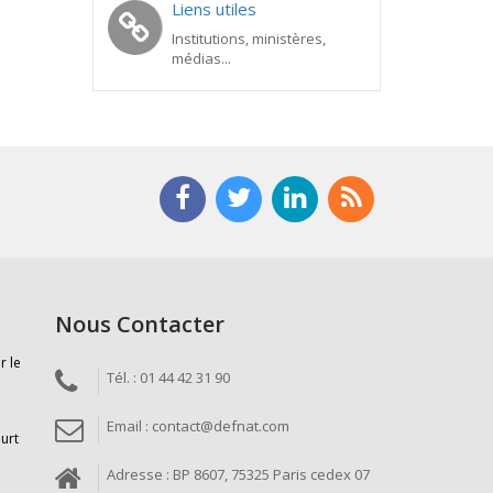
Liens utiles
Institutions, ministères,
médias...
Nous Contacter
r le
Tél. : 01 44 42 31 90
Email : contact@defnat.com
ourt
Adresse : BP 8607, 75325 Paris cedex 07