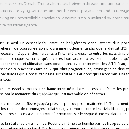
 into recession. Donald Trump alternates between threats and announcem
factions are vying with one another between pragmatism and intransige
sking an uncontrollable escalation. Vladimir Putin, humiliated by drone st
ite his intransigence.
. 8 avril, un cessez-le-feu entre les belligérants, dans l’attente d’un pro
éhéran de poursuivre son programme nucléaire, tandis que le détroit d’Or
ession. Depuis, des incidents à l’intensité croissante entre les États-Unis 
once chaque semaine qu’un « très bon accord » est sur la table et qu’i
nt menaces et ultimatum sans pour autant lever les incertitudes. À Téhéran, il
ssent de surenchérir entre ceux qui, plus pragmatiques, envisagent de discu
ersuadés qu’ils ont su tenir tête aux États-Unis et donc qu’ils n’ont rien à nég
r tous.
n – et Israël se poursuit en haute intensité malgré les cessez-le-feu et les pr
lysé par la mainmise du
Hezbollah
qu’il est incapable de désarmer.
ette montée de fièvre jusqu’à présent peu ou prou maîtrisée. L’affrontement
les risques de dommages collatéraux, y compris contre les civils libanais, p
s heures et jours à venir seront déterminants sur le risque d’une escalade non 
 et la résilience ukrainiennes. Poutine a même été humilié par les frappes de 
 économique international. Ses forces sont même sur la défensive sur certains