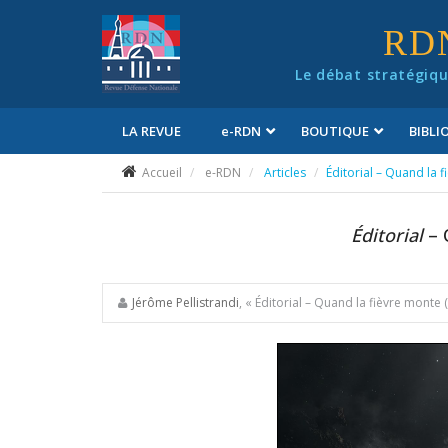
Panneau de gestion des cookies
RD
Le débat stratégiqu
LA REVUE
e
-RDN
BOUTIQUE
BIBL
Conditions générales de vente
Accueil
e-RDN
Articles
Éditorial – Quand la 
Éditorial
– 
Jérôme Pellistrandi
, « Éditorial – Quand la fièvre monte 