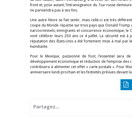
front et, pour autant, l’intransigeance du
Tsar
russe demeure in
ne parviendra pas à ses fins.
Une autre fièvre se fait sentir, mais celle-ci est très diffé
coupe du Monde répartie sur trois pays que Donald Trump a
narcocriminels, immigrants et concurrence économique, le Can
vont célébrer leurs 250 ans ce 4 juillet. La sécurité est 
réputation des États-Unis a été fortement mise à mal par 
humiliante.
Pour le Mexique, passionné de foot, l’essentiel sera de
développement économique et réduction de l’emprise des carte
contribuera à alimenter cet effet « carte postale ». Pour 
anniversaire lundi prochain et les festivités prévues devan
Partagez...