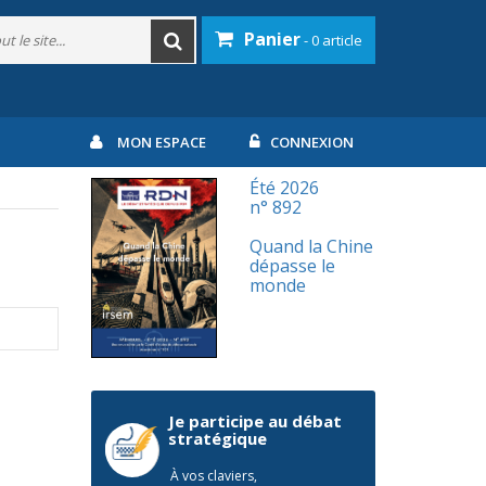
Panier
- 0 article
MON ESPACE
CONNEXION
Été 2026
n° 892
Quand la Chine
dépasse le
monde
Je participe au débat
stratégique
À vos claviers,