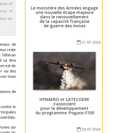
ents of
Le ministère des Armées engage
nce. In
une nouvelle étape majeure
dans le renouvellement
rikes on
de la capacité française
de guerre des mines
31-07-2026
cessus de
muz reste
et Téhéran
l va être
 en est de
ter
via
des
ocier mais
essions de
HYNAERO et LATECOERE
s’associent
 contre le
pour le développement
rincipales
du programme
Fregate-F100
contrôlée.
drones sur
30-07-2026
 points du