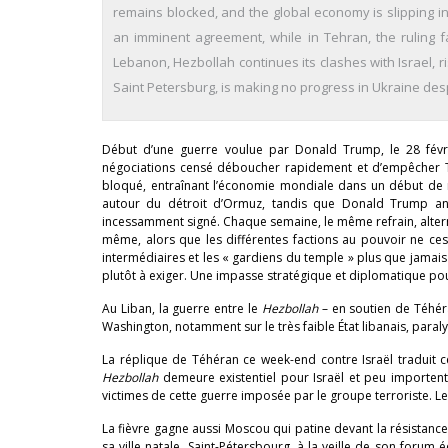
remains blocked, and the global economy is slipping
an imminent agreement, while in Tehran, the ruling 
Lebanon, Hezbollah continues its clashes with Israel, ri
Saint Petersburg, is making no progress in Ukraine desp
Début d’une guerre voulue par Donald Trump, le 28 février
négociations censé déboucher rapidement et d’empêcher T
bloqué, entraînant l’économie mondiale dans un début de réc
autour du détroit d’Ormuz, tandis que Donald Trump ann
incessamment signé. Chaque semaine, le même refrain, alterna
même, alors que les différentes factions au pouvoir ne ce
intermédiaires et les « gardiens du temple » plus que jamais p
plutôt à exiger. Une impasse stratégique et diplomatique pou
Au Liban, la guerre entre le
Hezbollah
– en soutien de Téhéra
Washington, notamment sur le très faible État libanais, para
La réplique de Téhéran ce week-end contre Israël traduit c
Hezbollah
demeure existentiel pour Israël et peu importent 
victimes de cette guerre imposée par le groupe terroriste. Le
La fièvre gagne aussi Moscou qui patine devant la résistance
sa ville natale, Saint-Pétersbourg, à la veille de son forum