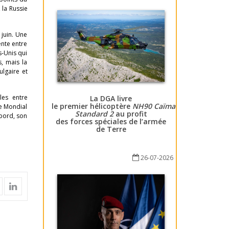
 la Russie
 juin. Une
nte entre
s-Unis qui
s, mais la
lgaire et
les entre
La DGA livre
le premier hélicoptère
NH90 Caïman
le Mondial
Standard 2
au profit
abord, son
des forces spéciales de l’armée
de Terre
26-07-2026