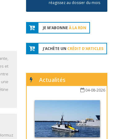
réagissez au dossier du mois
JE M'ABONNE
À LA RDN
J'ACHÈTE UN
CRÉDIT D'ARTICLES
ante,
es et
entre
Actualités
t une
étine
04-08-2026
 Hormuz