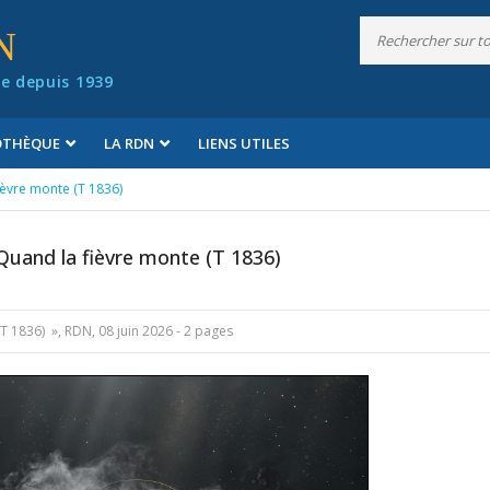
N
e depuis 1939
IOTHÈQUE
LA RDN
LIENS UTILES
fièvre monte (T 1836)
Quand la fièvre monte (T 1836)
(T 1836) », RDN, 08 juin 2026 - 2 pages