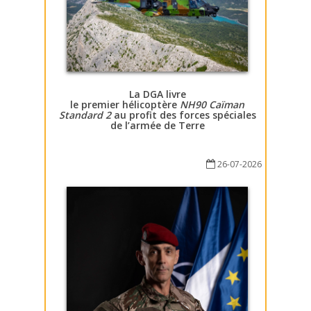
La DGA livre
le premier hélicoptère
NH90 Caïman
Standard 2
au profit des forces spéciales
de l’armée de Terre
26-07-2026