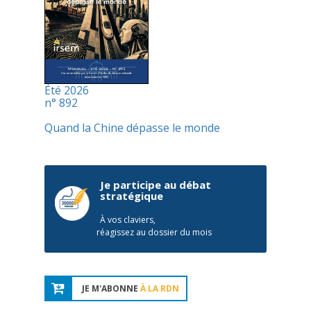
Été 2026
n° 892
Quand la Chine dépasse le monde
Je participe au débat
stratégique
À vos claviers,
réagissez au dossier du mois
JE M'ABONNE
À LA RDN