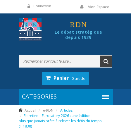
Panneau de gestion des cookies
Connexion
Mon Espace
RDN
Le débat stratégique
depuis 1939
Panier
- 0 article
Accueil
e-RDN
Articles
Entretien – Eurosatory 2026 : une édition
plus que jamais prête à relever les défis du temps
(T 1838)