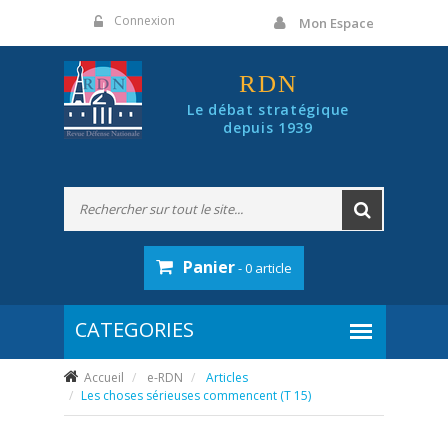
Panneau de gestion des cookies
Connexion
Mon Espace
RDN
Le débat stratégique
depuis 1939
Panier
- 0 article
Accueil
e-RDN
Articles
Les choses sérieuses commencent (T 15)