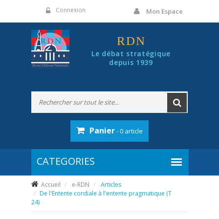
Panneau de gestion des cookies
Connexion
Mon Espace
RDN
Le débat stratégique
depuis 1939
Panier
- 0 article
Accueil
e-RDN
Articles
De l'Entente cordiale à l'entente pragmatique (T
24)