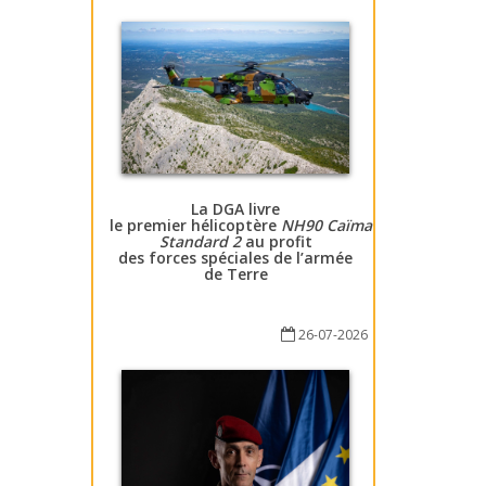
La DGA livre
le premier hélicoptère
NH90 Caïman
Standard 2
au profit
des forces spéciales de l’armée
de Terre
26-07-2026