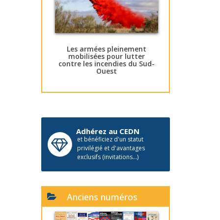
Les armées pleinement
mobilisées pour lutter
contre les incendies du Sud-
Ouest
Adhérez au CEDN
et bénéficiez d'un statut
privilégié et d'avantages
exclusifs (invitations...)
Anciens numéros