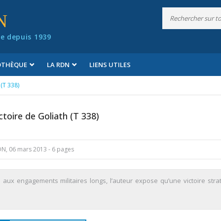
N
e depuis 1939
IOTHÈQUE
LA RDN
LIENS UTILES
 (T 338)
ctoire de Goliath (T 338)
 RDN, 06 mars 2013 - 6 pages
es aux engagements militaires longs, l’auteur expose qu’une victoire stra