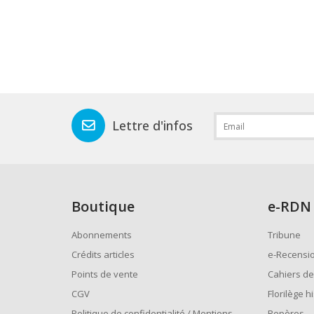
Lettre d'infos
Boutique
e
-RDN
Abonnements
Tribune
Crédits articles
e-Recensi
Points de vente
Cahiers de
CGV
Florilège h
Politique de confidentialité / Mentions
Repères