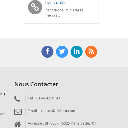
Liens utiles
Institutions, ministères,
médias...
Nous Contacter
r le
Tél. : 01 44 42 31 90
Email : contact@defnat.com
ourt
Adresse : BP 8607, 75325 Paris cedex 07