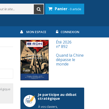
Panier
- 0 article
MON ESPACE
CONNEXION
Été 2026
n° 892
Quand la Chine
dépasse le
monde
tégique
Je participe au débat
stratégique
À vos claviers,