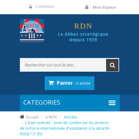
Panneau de gestion des cookies
Connexion
Mon Espace
RDN
Le débat stratégique
depuis 1939
Panier
- 0 article
Accueil
e-RDN
Articles
L'Asie centrale : zone de conflits sur les arrières
de la Force internationale d'assistance à la sécurité
(FIAS) ? (T 35)