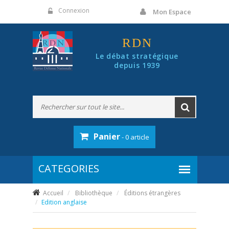
Panneau de gestion des cookies
Connexion
Mon Espace
RDN
Le débat stratégique
depuis 1939
Panier
- 0 article
Accueil
Bibliothèque
Éditions étrangères
Edition anglaise