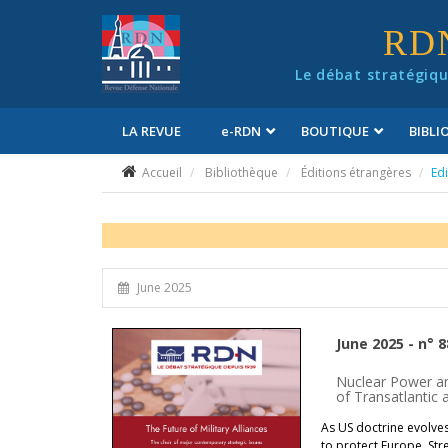
Panneau de gestion des cookies
RD
Le débat stratégiqu
LA REVUE
e
-RDN
BOUTIQUE
BIBL
Conditions générales de vente
Accueil
Bibliothèque
Éditions étrangères
Edi
June 2025
June 2025 - n° 
Nuclear Power an
of Transatlantic
As US doctrine evolves
to protect Europe. Str