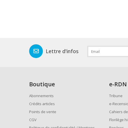
Lettre d'infos
Boutique
e
-RDN
Abonnements
Tribune
Crédits articles
e-Recensi
Points de vente
Cahiers de
CGV
Florilège h
Politique de confidentialité / Mentions
Repères