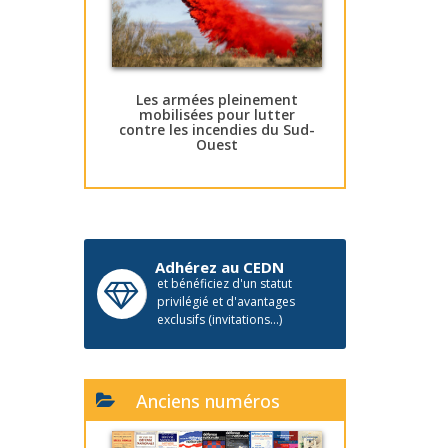
Les armées pleinement
mobilisées pour lutter
contre les incendies du Sud-
Ouest
Adhérez au CEDN
et bénéficiez d'un statut
privilégié et d'avantages
exclusifs (invitations...)
Anciens numéros