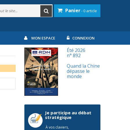
Panier
- 0 article
MON ESPACE
CONNEXION
Été 2026
n° 892
Quand la Chine
dépasse le
monde
Je participe au débat
stratégique
À vos claviers,