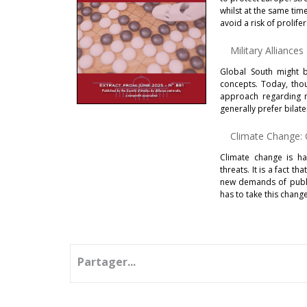
whilst at the same time
avoid a risk of prolif
Military Alliance
Global South might b
concepts. Today, thou
approach regarding mi
generally prefer bilate
Climate Change:
Climate change is ha
threats. It is a fact t
new demands of publi
has to take this change
Partager...