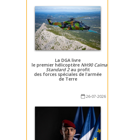
La DGA livre
le premier hélicoptère
NH90 Caïman
Standard 2
au profit
des forces spéciales de l’armée
de Terre
26-07-2026