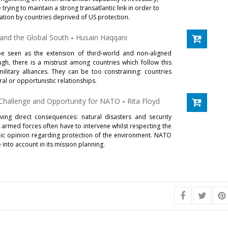
 trying to maintain a strong transatlantic link in order to
eration by countries deprived of US protection.
s and the Global South
-
Husain Haqqani
e seen as the extension of third-world and non-aligned
gh, there is a mistrust among countries which follow this
litary alliances. They can be too constraining: countries
ral or opportunistic relationships.
 Challenge and Opportunity for NATO
-
Rita Floyd
ving direct consequences: natural disasters and security
hat armed forces often have to intervene whilst respecting the
c opinion regarding protection of the environment. NATO
 into account in its mission planning.