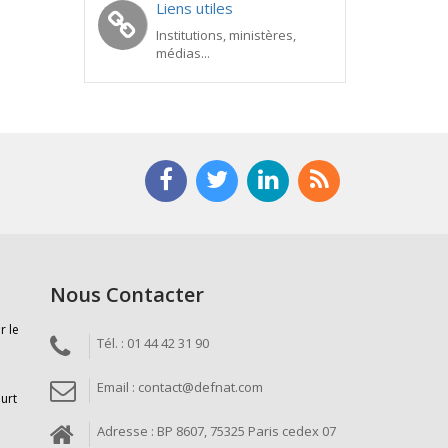
Liens utiles
Institutions, ministères,
médias...
Nous Contacter
r le
Tél. : 01 44 42 31 90
Email : contact@defnat.com
ourt
Adresse : BP 8607, 75325 Paris cedex 07