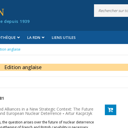
N
e depuis 1939
IOTHÈQUE
LA RDN
LIENS UTILES
tion anglaise
Edition anglaise
881
d Alliances in a New Strategic Context: The Future
 and European Nuclear Deterrence
-
Artur Kacprzyk
, the question arises over the future of nuclear deterrence
engthening of French and British capability is necessary,