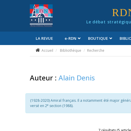
Panneau de gestion des cookies
RD
Le débat stratégiqu
LA REVUE
e
-RDN
BOUTIQUE
BIBL
Conditions générales de vente
Accueil
Bibliothèque
Recherche
Auteur :
Alain Denis
(1928-2020) Amiral français. Il a notamment été major génér
e
versé en 2
section (1988).
7 résultats (5 articl