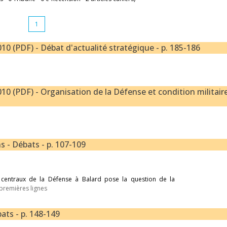
1
10 (PDF) - Débat d'actualité stratégique - p. 185-186
10 (PDF) - Organisation de la Défense et condition militaire
 - Débats - p. 107-109
s centraux de la Défense à Balard pose la question de la
 premières lignes
ats - p. 148-149