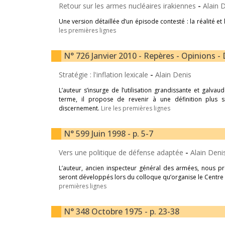
Retour sur les armes nucléaires irakiennes
-
Alain 
Une version détaillée d’un épisode contesté : la réalité 
les premières lignes
N° 726 Janvier 2010 - Repères - Opinions - 
Stratégie : l'inflation lexicale
-
Alain Denis
L’auteur s’insurge de l’utilisation grandissante et galva
terme, il propose de revenir à une définition plus s
discernement.
Lire les premières lignes
N° 599 Juin 1998 - p. 5-7
Vers une politique de défense adaptée
-
Alain Deni
L’auteur, ancien inspecteur général des armées, nous p
seront développés lors du colloque qu’organise le Centre 
premières lignes
N° 348 Octobre 1975 - p. 23-38