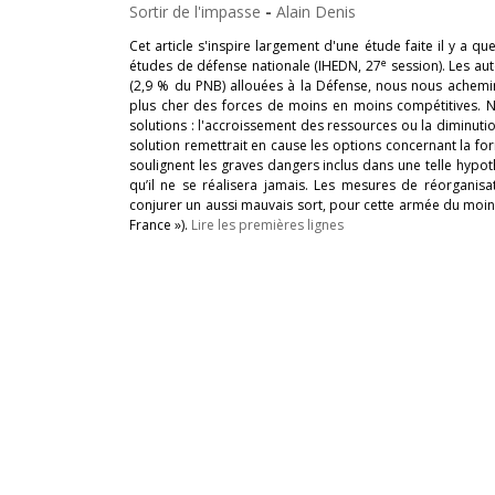
Sortir de l'impasse
-
Alain Denis
Cet article s'inspire largement d'une étude faite il y a q
e
études de défense nationale (IHEDN, 27
session). Les aut
(2,9 % du PNB) allouées à la Défense, nous nous achemin
plus cher des forces de moins en moins compétitives.
solutions : l'accroissement des ressources ou la diminutio
solution remettrait en cause les options concernant la fo
soulignent les graves dangers inclus dans une telle hypot
qu’il ne se réalisera jamais. Les mesures de réorganis
conjurer un aussi mauvais sort, pour cette armée du mo
France »).
Lire les premières lignes