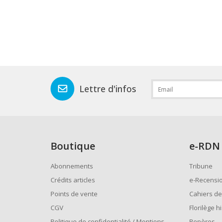
Lettre d'infos
Boutique
e
-RDN
Abonnements
Tribune
Crédits articles
e-Recensi
Points de vente
Cahiers de
CGV
Florilège h
Politique de confidentialité / Mentions
Repères