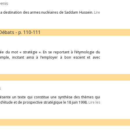
Denis
et la destination des armes nucléaires de Saddam Hussein.
Lire
Débats - p. 110-111
udée du mot « stratégie ». En se reportant à l’étymologie du
imple, incitant ainsi à l’employer à bon escient et avec
s
résente un texte qui constitue une synthèse des thèmes qui
d’étude et de prospective stratégique le 18 juin 1998.
Lire les