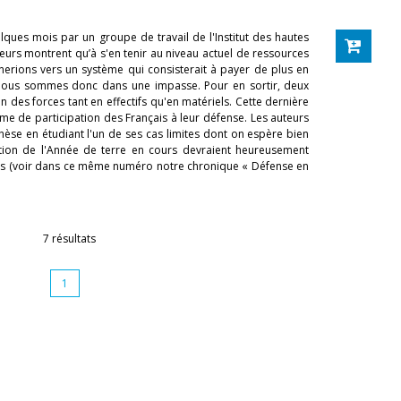
uelques mois par un groupe de travail de l'Institut des hautes
eurs montrent qu’à s'en tenir au niveau actuel de ressources
erions vers un système qui consisterait à payer de plus en
 Nous sommes donc dans une impasse. Pour en sortir, deux
n des forces tant en effectifs qu'en matériels. Cette dernière
rme de participation des Français à leur défense. Les auteurs
hèse en étudiant l'un de ses cas limites dont on espère bien
ation de l'Année de terre en cours devraient heureusement
ins (voir dans ce même numéro notre chronique « Défense en
7 résultats
1