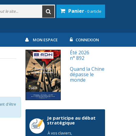
Panier
- 0 article
MON ESPACE
CONNEXION
Été 2026
n° 892
Quand la Chine
dépasse le
monde
ant d'être
Je participe au débat
stratégique
À vos claviers,