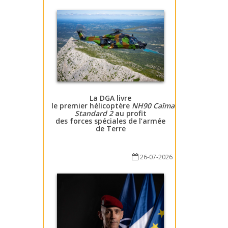
La DGA livre
le premier hélicoptère
NH90 Caïman
Standard 2
au profit
des forces spéciales de l’armée
de Terre
26-07-2026