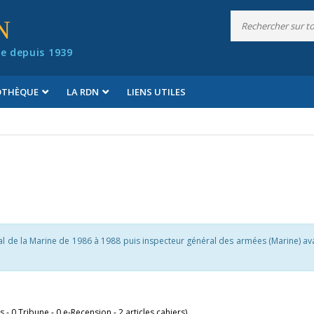
N
e depuis 1939
IOTHÈQUE
LA RDN
LIENS UTILES
al de la Marine de 1986 à 1988 puis inspecteur général des armées (Marine) av
es - 0 Tribune - 0 e-Recension - 2 articles cahiers)