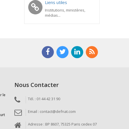
Liens utiles
Institutions, ministères,
médias...
Nous Contacter
r le
Tél. : 01 44 42 31 90
Email : contact@defnat.com
ourt
Adresse : BP 8607, 75325 Paris cedex 07