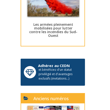
Les armées pleinement
mobilisées pour lutter
contre les incendies du Sud-
Ouest
Adhérez au CEDN
et bénéficiez d'un statut
privilégié et d'avantages
exclusifs (invitations...)
Anciens numéros