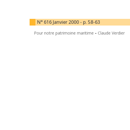
N° 616 Janvier 2000 - p. 58-63
Pour notre patrimoine maritime
-
Claude Verdier