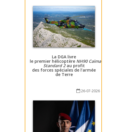
La DGA livre
le premier hélicoptère
NH90 Caïman
Standard 2
au profit
des forces spéciales de l’armée
de Terre
26-07-2026