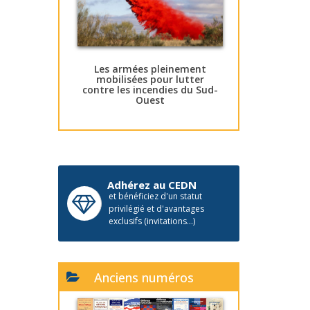
Les armées pleinement
mobilisées pour lutter
contre les incendies du Sud-
Ouest
Adhérez au CEDN
et bénéficiez d'un statut
privilégié et d'avantages
exclusifs (invitations...)
Anciens numéros