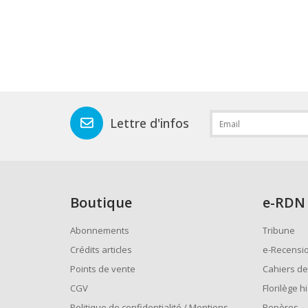
Lettre d'infos
Boutique
e
-RDN
Abonnements
Tribune
Crédits articles
e-Recensi
Points de vente
Cahiers de
CGV
Florilège h
Politique de confidentialité / Mentions
Repères