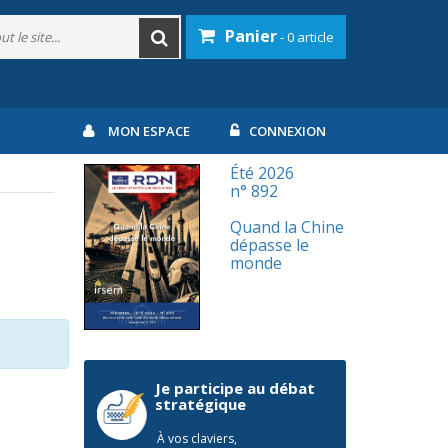
Panier
- 0 article
MON ESPACE
CONNEXION
Été 2026
n° 892
Quand la Chine
dépasse le
monde
Je participe au débat
stratégique
À vos claviers,