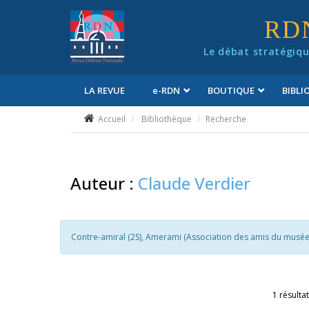
Panneau de gestion des cookies
RD
Le débat stratégiqu
LA REVUE
e
-RDN
BOUTIQUE
BIBL
Conditions générales de vente
Accueil
Bibliothèque
Recherche
Auteur :
Claude Verdier
Contre-amiral (2S), Amerami (Association des amis du musée d
1 résultat