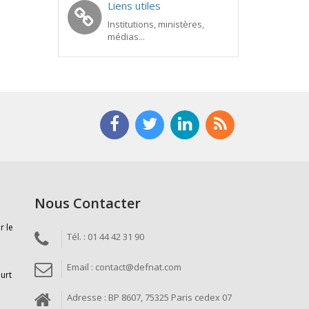
Liens utiles
Institutions, ministères,
médias...
Nous Contacter
r le
Tél. : 01 44 42 31 90
Email : contact@defnat.com
ourt
Adresse : BP 8607, 75325 Paris cedex 07