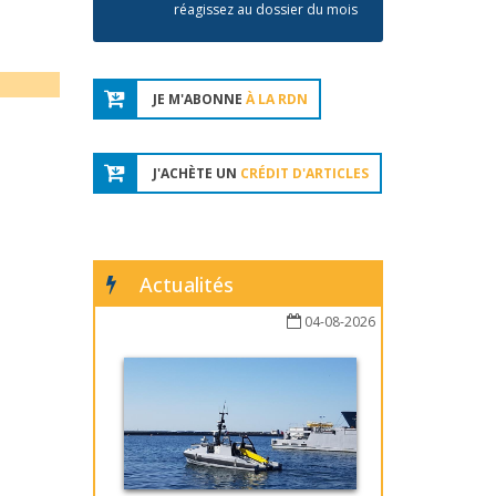
réagissez au dossier du mois
JE M'ABONNE
À LA RDN
J'ACHÈTE UN
CRÉDIT D'ARTICLES
Actualités
04-08-2026