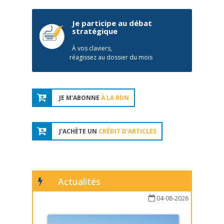
Je participe au débat
stratégique
À vos claviers,
réagissez au dossier du mois
JE M'ABONNE
À LA RDN
J'ACHÈTE UN
CRÉDIT D'ARTICLES
Actualités
04-08-2026