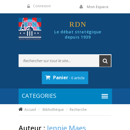
Panneau de gestion des cookies
Connexion
Mon Espace
RDN
Le débat stratégique
depuis 1939
Panier
- 0 article
Accueil
Bibliothèque
Recherche
Auteur :
Jennie Maes