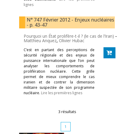
lignes
N° 747 Février 2012 - Enjeux nucléaires
- p. 43-47
Pourquoi un État prolifère-t-il ? (le cas de l’Iran)
-
Matthieu Anquez
,
Olivier Hubac
C’est en partant des perceptions de
sécurité régionale et des enjeux de
puissance internationale que l’on peut
analyser les comportements de
prolifération nucléaire. Cette grille
permet de mieux comprendre le cas
iranien et de contrer la dimension
militaire suspectée de son programme
nucléaire.
Lire les premières lignes
3 résultats
1