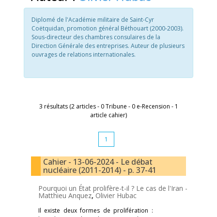
Diplomé de l'Académie militaire de Saint-Cyr
Coëtquidan, promotion général Béthouart (2000-2003).
Sous-directeur des chambres consulaires de la
Direction Générale des entreprises. Auteur de plusieurs
ouvrages de relations internationales.
3 résultats (2 articles - 0 Tribune - 0 e-Recension - 1
article cahier)
1
Cahier - 13-06-2024 - Le débat
nucléaire (2011-2014) - p. 37-41
Pourquoi un État prolifère-t-il ? Le cas de l'Iran -
Matthieu Anquez
,
Olivier Hubac
Il existe deux formes de prolifération :