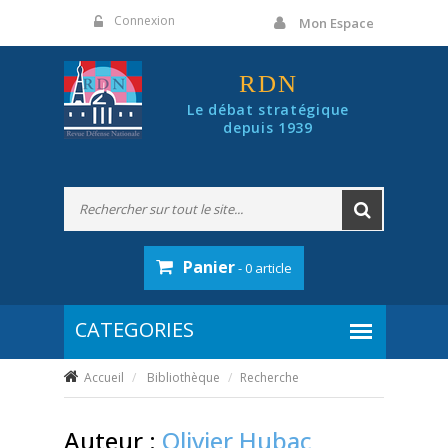
Panneau de gestion des cookies
Connexion
Mon Espace
RDN
Le débat stratégique
depuis 1939
Panier
- 0 article
Accueil
Bibliothèque
Recherche
Auteur :
Olivier Hubac