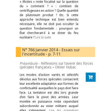
« illicites » reste focalisé sur la question
du « comment ? » : combien de
centrifugeuses en action ? Quelle quantité
de plutonium produit ? Etc. Si cette
approche technique est bien entendu
nécessaire, elle ne doit pas occulter la
question fondamentale : pourquoi un
État chercherait-il à se doter du feu
nucléaire ?
Lire la suite
N° 766 Janvier 2014 - Essais sur
l'incertitude - p. 7-11
Préambule
- Réflexions sur l’avenir des forces
spéciales françaises
-
Olivier Hubac
Les modes d’action variés et sélectifs
dévolus aux forces spéciales consacrent
leur excellente adaptation aux formes de
conflictualité auxquelles le pays doit faire
face. La tentation est dès lors grande
d’en faire le pivot des armées. Leur
montée en puissance reste cependant
subordonnée au vivier militaire auquel
elles s’alimentent.
Lire les premières