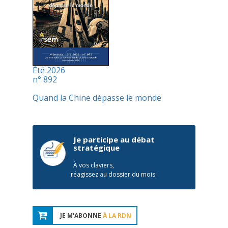
Été 2026
n° 892
Quand la Chine dépasse le monde
Je participe au débat
stratégique
À vos claviers,
réagissez au dossier du mois
JE M'ABONNE
À LA RDN