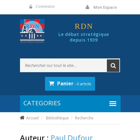
Panneau de gestion des cookies
Connexion
Mon Espace
RDN
Le débat stratégique
depuis 1939
Panier
- 0 article
Accueil
Bibliothèque
Recherche
Auteur :
Paul Dufour