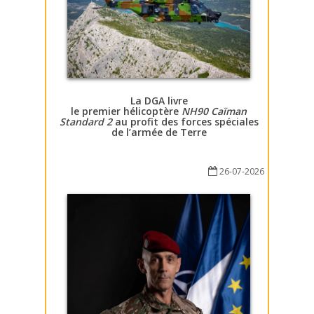
La DGA livre
le premier hélicoptère
NH90 Caïman
Standard 2
au profit des forces spéciales
de l’armée de Terre
26-07-2026