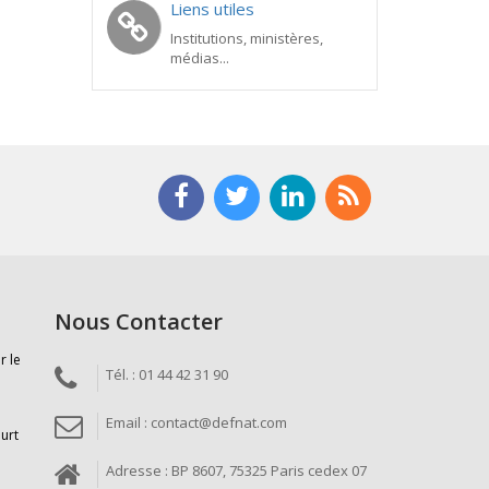
Liens utiles
Institutions, ministères,
médias...
Nous Contacter
r le
Tél. : 01 44 42 31 90
Email : contact@defnat.com
ourt
Adresse : BP 8607, 75325 Paris cedex 07