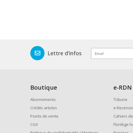
Lettre d'infos
Boutique
e
-RDN
Abonnements
Tribune
Crédits articles
e-Recensi
Points de vente
Cahiers de
CGV
Florilège h
Politique de confidentialité / Mentions
Repères