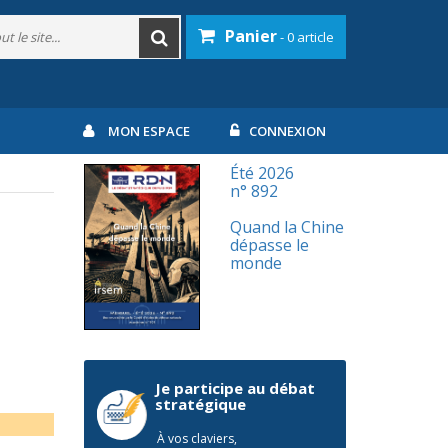
Panier
- 0 article
MON ESPACE
CONNEXION
Été 2026
n° 892
Quand la Chine
dépasse le
monde
Je participe au débat
stratégique
À vos claviers,