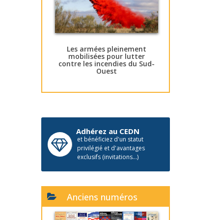
Les armées pleinement
mobilisées pour lutter
contre les incendies du Sud-
Ouest
Adhérez au CEDN
et bénéficiez d'un statut
privilégié et d'avantages
exclusifs (invitations...)
Anciens numéros