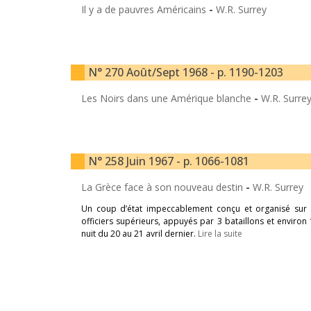
Il y a de pauvres Américains
-
W.R. Surrey
N° 270 Août/Sept 1968 - p. 1190-1203
Les Noirs dans une Amérique blanche
-
W.R. Surre
N° 258 Juin 1967 - p. 1066-1081
La Grèce face à son nouveau destin
-
W.R. Surrey
Un coup d’état impeccablement conçu et organisé sur l
officiers supérieurs, appuyés par 3 bataillons et enviro
nuit du 20 au 21 avril dernier.
Lire la suite