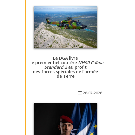
La DGA livre
le premier hélicoptère
NH90 Caïman
Standard 2
au profit
des forces spéciales de l’armée
de Terre
26-07-2026