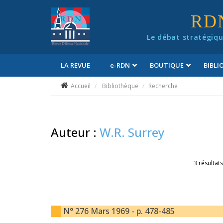
Panneau de gestion des cookies
RD
Le débat stratégiqu
LA REVUE
e
-RDN
BOUTIQUE
BIBL
Conditions générales de vente
Accueil
Bibliothèque
Recherche
Auteur :
W.R. Surrey
3 résultats
N° 276 Mars 1969 - p. 478-485