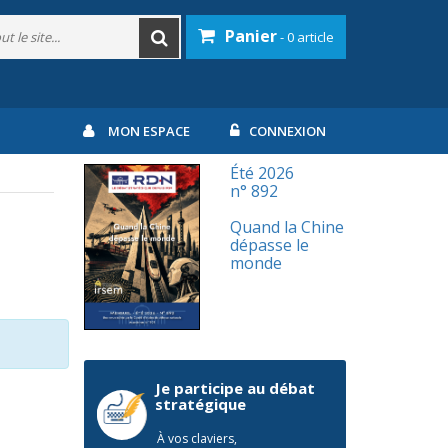
Panier
- 0 article
MON ESPACE
CONNEXION
Été 2026
n° 892
Quand la Chine
dépasse le
monde
Je participe au débat
stratégique
À vos claviers,