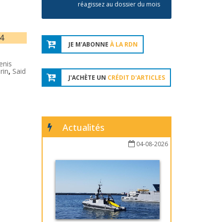
réagissez au dossier du mois
74
JE M'ABONNE
À LA RDN
enis
rin
,
Said
J'ACHÈTE UN
CRÉDIT D'ARTICLES
Actualités
04-08-2026