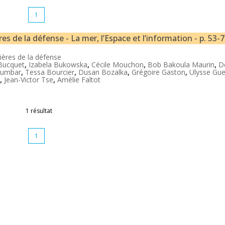
1
es de la défense - La mer, l’Espace et l’information - p. 53-
tières de la défense
Bucquet
,
Izabela Bukowska
,
Cécile Mouchon
,
Bob Bakoula Maurin
,
D
oumbar
,
Tessa Bourcier
,
Dusan Bozalka
,
Grégoire Gaston
,
Ulysse Gue
,
Jean-Victor Tse
,
Amélie Faltot
1 résultat
1