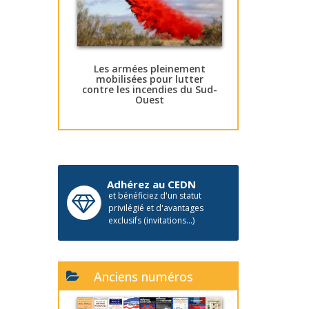
Les armées pleinement
mobilisées pour lutter
contre les incendies du Sud-
Ouest
Adhérez au CEDN
et bénéficiez d'un statut
privilégié et d'avantages
exclusifs (invitations...)
Anciens numéros