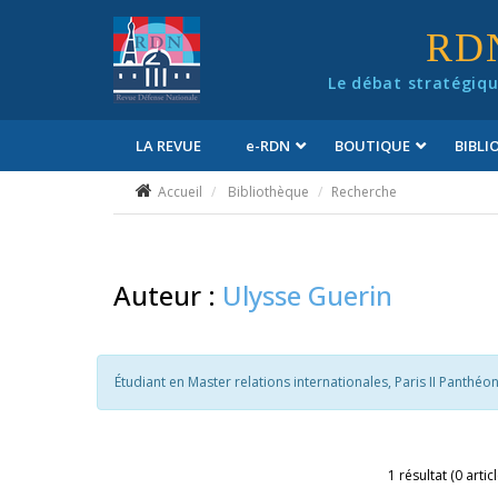
Panneau de gestion des cookies
RD
Le débat stratégiqu
LA REVUE
e
-RDN
BOUTIQUE
BIBL
Conditions générales de vente
Accueil
Bibliothèque
Recherche
Auteur :
Ulysse Guerin
Étudiant en Master relations internationales, Paris II Panthéo
1 résultat (0 artic