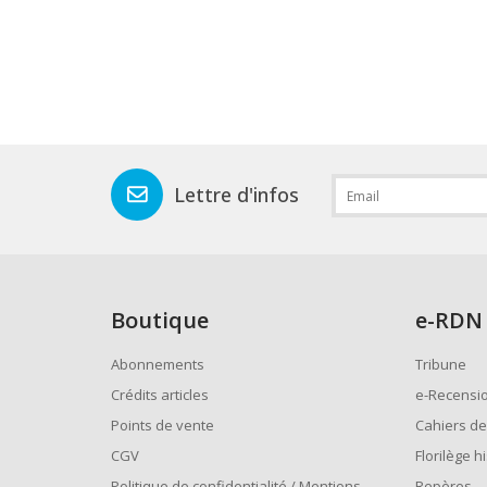
Lettre d'infos
Boutique
e
-RDN
Abonnements
Tribune
Crédits articles
e-Recensi
Points de vente
Cahiers de
CGV
Florilège h
Politique de confidentialité / Mentions
Repères