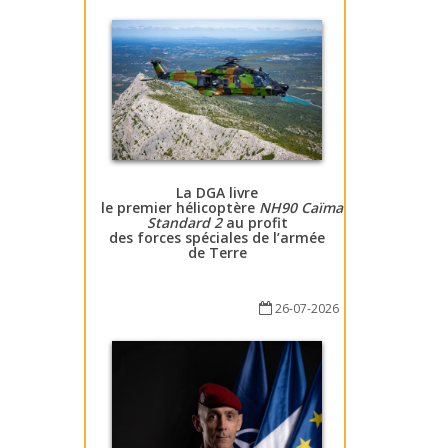
La DGA livre
le premier hélicoptère
NH90 Caïman
Standard 2
au profit
des forces spéciales de l’armée
de Terre
26-07-2026