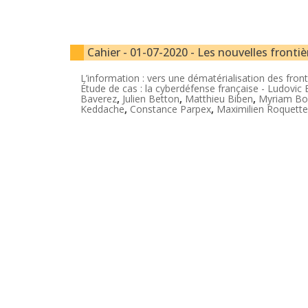
Cahier - 01-07-2020 - Les nouvelles frontièr
L’information : vers une dématérialisation des fron
Étude de cas : la cyberdéfense française -
Ludovic 
Baverez
,
Julien Betton
,
Matthieu Biben
,
Myriam B
Keddache
,
Constance Parpex
,
Maximilien Roquette