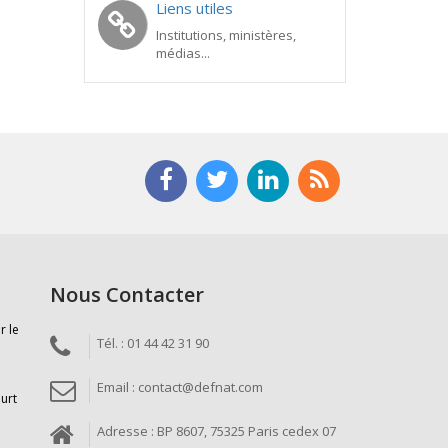
Liens utiles
Institutions, ministères,
médias...
Nous Contacter
r le
Tél. : 01 44 42 31 90
Email : contact@defnat.com
ourt
Adresse : BP 8607, 75325 Paris cedex 07