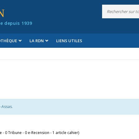
N
e depuis 1939
IOTHÈQUE
LA RDN
LIENS UTILES
n-Assas.
le - 0 Tribune - 0 e-Recension - 1 article cahier)