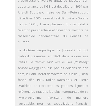
prestigieuse Université d’État de Moscou, son
appartenance au KGB est dévoilée en 1994 par
Anatoli Sobtchak, maire de Saint-Pétersbourg
décédé en 2000. Jirinovski est député à la Douma
depuis 1991 ; il sera plusieurs fois candidat à
l’élection présidentielle et deviendra membre de
l’assemblée parlementaire du Conseil de
l’Europe.
La doctrine géopolitique de Jirinovski fut tout
d’abord présentée, en 1993, dans un ouvrage
intitulé
Le dernier saut vers le Sud
(
Poslednyi
Brosok Na Jug
) et publié par les éditions de son
parti, le Parti libéral démocrate de Russie (LDPR),
fondé dès 1990. Didier Daeninckx et Pierre
Drachline en retracent les grandes lignes et
relèvent les citations les plus marquantes de ce
livre-programme, n’existant, de manière
regrettable, pour les géopoliticiens français,