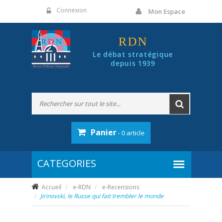
Panneau de gestion des cookies
Connexion
Mon Espace
RDN
Le débat stratégique
depuis 1939
Panier
- 0 article
Accueil
e-RDN
e-Recensions
Jirinovski, le Russe qui fait trembler le monde