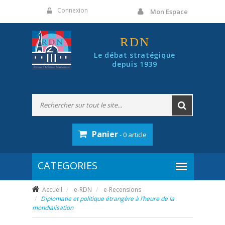
Panneau de gestion des cookies
Connexion
Mon Espace
RDN
Le débat stratégique
depuis 1939
Panier
- 0 article
Accueil
e-RDN
e-Recensions
Diplomatie et politique étrangère à l’heure de la
mondialisation